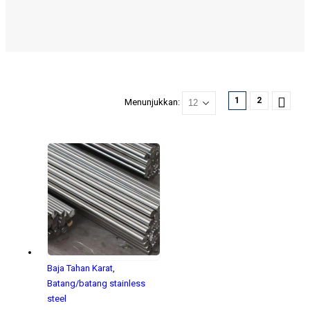
1
2
Menunjukkan:
Baja Tahan Karat
,
Batang/batang stainless
steel