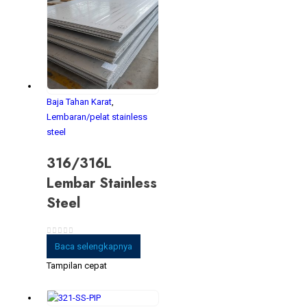
Baja Tahan Karat
,
Lembaran/pelat stainless
steel
316/316L
Lembar Stainless
Steel
0
dari 5
Baca selengkapnya
Tampilan cepat