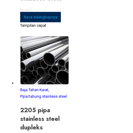
0
dari 5
Baca selengkapnya
Tampilan cepat
Baja Tahan Karat
,
Pipa/tabung stainless steel
2205 pipa
stainless steel
dupleks