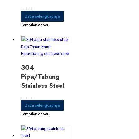
0
dari 5
Baca selengkapnya
Tampilan cepat
Baja Tahan Karat
,
Pipa/tabung stainless steel
304
Pipa/Tabung
Stainless Steel
0
dari 5
Baca selengkapnya
Tampilan cepat