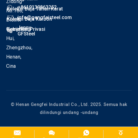
Zidong
+8619139863252
Koleksi Baja Tahan Karat
No.186,
info@gengfeisteel.com
Koleksi Baja Karbon
Distrik
Jenny-
Guancheng
Kebijakan Privasi
GFSteel
Hui,
Zhengzhou,
Henan,
Cina
© Henan Gengfei Industrial Co., Ltd. 2025. Semua hak
dilindungi undang -undang