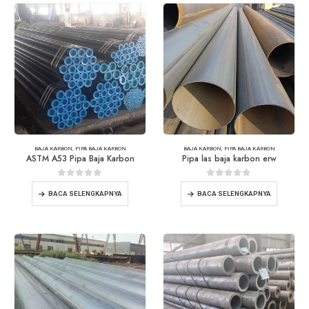
BAJA KARBON
,
PIPA BAJA KARBON
BAJA KARBON
,
PIPA BAJA KARBON
ASTM A53 Pipa Baja Karbon
Pipa las baja karbon erw
0
dari 5
0
dari 5
BACA SELENGKAPNYA
BACA SELENGKAPNYA