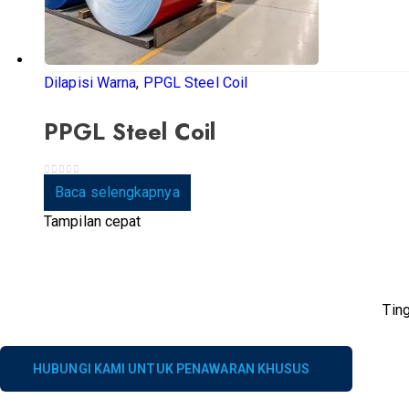
Dilapisi Warna
,
PPGL Steel Coil
PPGL Steel Coil
0
dari 5
Baca selengkapnya
Tampilan cepat
Tin
HUBUNGI KAMI UNTUK PENAWARAN KHUSUS