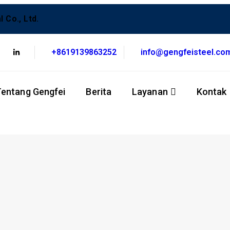
 Co., Ltd.
+8619139863252
info@gengfeisteel.co
Tentang Gengfei
Berita
Layanan
Kontak