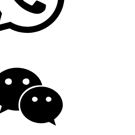
19139863252
o@gengfeisteel.com