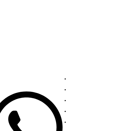
ntak kami
Layanan
139863252
Tentang AS
Hubungi kami
Koleksi Baja Tahan Karat
Koleksi Baja Karbon
Kebijakan Privasi