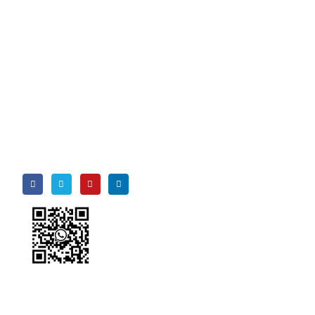
Ikuti Kami
Wechat
wechat
Ada
apa