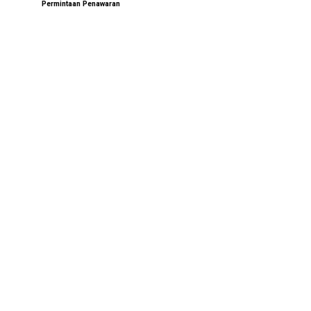
Permintaan Penawaran
Ada apa