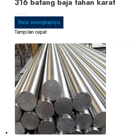
316 batang baja tahan karat
0
dari 5
Baca selengkapnya
Tampilan cepat