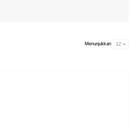
Menunjukkan: