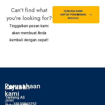
Can't find what
HUBUNGI KAMI
UNTUK PENAWARAN
you're looking for?
KHUSUS
Tinggalkan pesan kami
akan membuat Anda
kembali dengan cepat!
Perusahaan
Kontak
Layanan
I
kami
Tentang AS
Jalan
19139863252