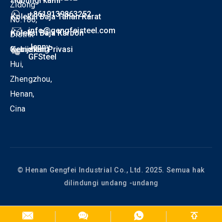
Hubungi kami
Zidong
+8619139863252
Koleksi Baja Tahan Karat
No.186,
info@gengfeisteel.com
Koleksi Baja Karbon
Distrik
Jenny-
Guancheng
Kebijakan Privasi
GFSteel
Hui,
Zhengzhou,
Henan,
Cina
© Henan Gengfei Industrial Co., Ltd. 2025. Semua hak
dilindungi undang -undang