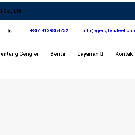
 Co., Ltd.
+8619139863252
info@gengfeisteel.co
Tentang Gengfei
Berita
Layanan
Kontak