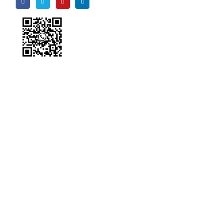
Wechat
wechat
Ada
apa