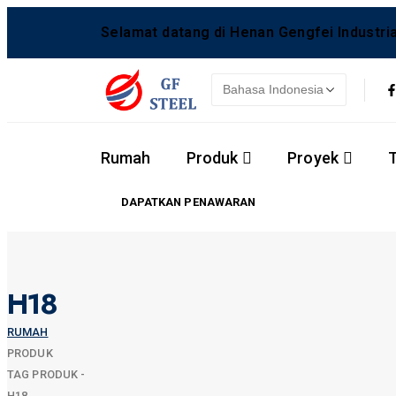
Selamat datang di Henan Gengfei Industrial
Rumah
Produk
Proyek
DAPATKAN PENAWARAN
H18
RUMAH
PRODUK
TAG PRODUK -
H18