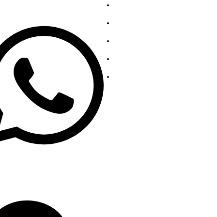
139863252
Tentang AS
Hubungi kami
Koleksi Baja Tahan Karat
Koleksi Baja Karbon
Kebijakan Privasi
19139863252
o@gengfeisteel.com