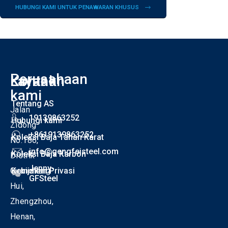
HUBUNGI KAMI UNTUK PENAWARAN KHUSUS
Perusahaan
Kontak
Layanan
I
kami
Tentang AS
Jalan
19139863252
Hubungi kami
Zidong
+8619139863252
Koleksi Baja Tahan Karat
No.186,
info@gengfeisteel.com
Koleksi Baja Karbon
Distrik
Jenny-
Guancheng
Kebijakan Privasi
GFSteel
Hui,
Zhengzhou,
Henan,