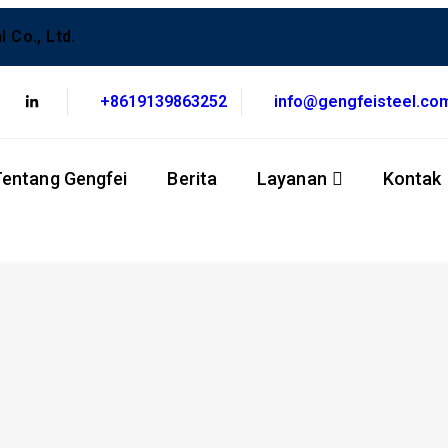
 Co., Ltd.
+8619139863252
info@gengfeisteel.co
Tentang Gengfei
Berita
Layanan
Kontak