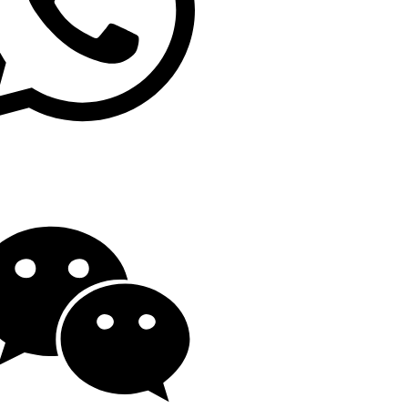
19139863252
o@gengfeisteel.com