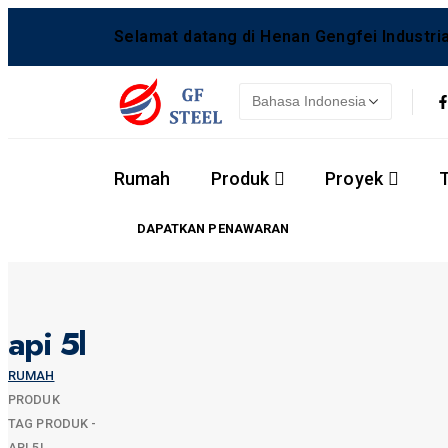
Selamat datang di Henan Gengfei Industrial
Rumah
Produk
Proyek
DAPATKAN PENAWARAN
api 5l
RUMAH
PRODUK
TAG PRODUK -
API 5L