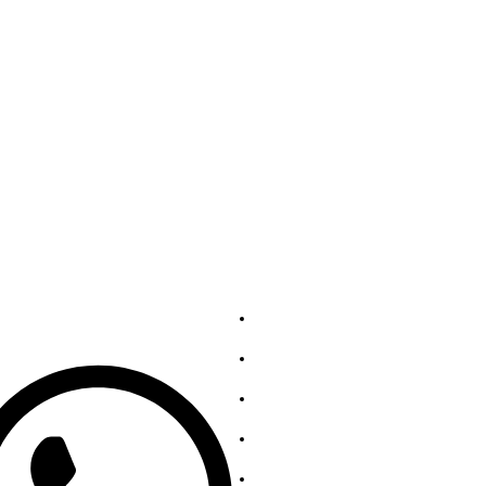
ntak kami
Layanan
139863252
Tentang AS
Hubungi kami
Koleksi Baja Tahan Karat
Koleksi Baja Karbon
Kebijakan Privasi