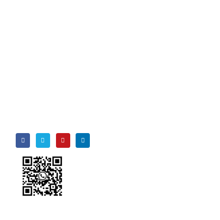
Ikuti Kami
Wechat
wechat
Ada