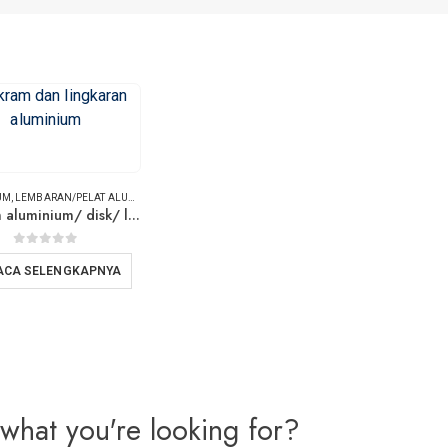
UM
,
LEMBARAN/PELAT ALUMINIUM
Cakram aluminium/ disk/ lingkaran/ wafer
0
dari 5
ACA SELENGKAPNYA
 what you're looking for?