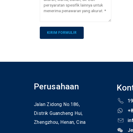
Alternative:
Perusahaan
Kon
19
Jalan Zidong No.186,
+
Distrik Guancheng Hui,
in
Zhengzhou,
Henan,
Cina
Je