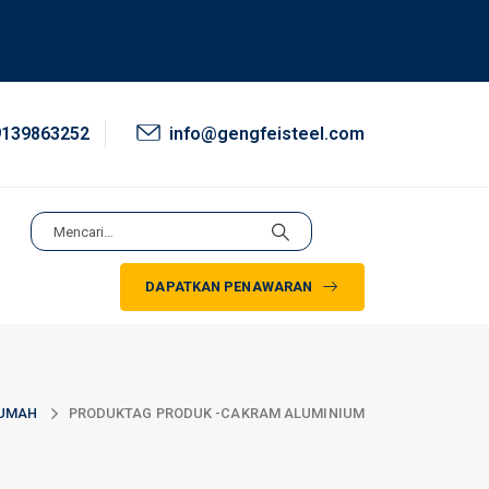
9139863252
info@gengfeisteel.com
DAPATKAN PENAWARAN
UMAH
PRODUK
TAG PRODUK -
CAKRAM ALUMINIUM