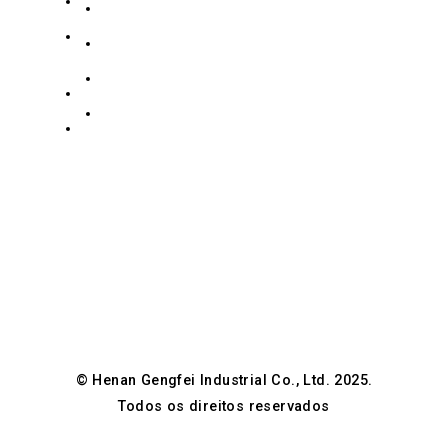
186
Contate-nos
Zidong
Coleção de aço inoxidável
+8619139863252
Road,
Coleção de aço carbono
info@gengfeisteel.com
Distrito
política de Privacidade
de
Jenny-
Guancheng
Gfsteel
Hui,
Zhengzhou,
Henan,
China
© Henan Gengfei Industrial Co., Ltd. 2025.
Todos os direitos reservados