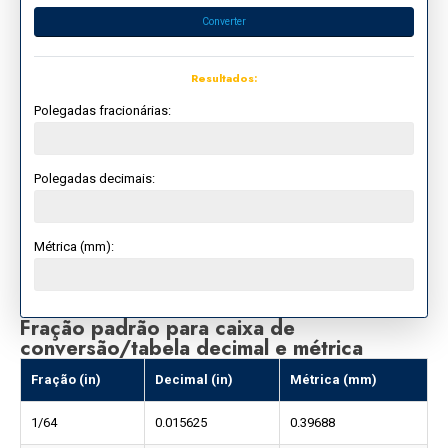
Converter
Resultados:
Polegadas fracionárias:
Polegadas decimais:
Métrica (mm):
Fração padrão para caixa de
conversão/tabela decimal e métrica
Fração (in)
Decimal (in)
Métrica (mm)
1/64
0.015625
0.39688