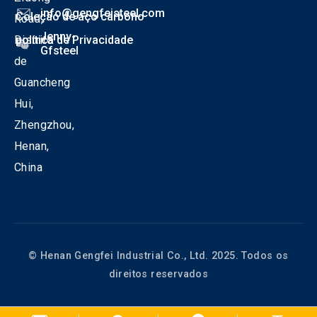
info@gengfeisteel.com
Coleção de aço carbono
Road,
Jenny-
Distrito
política de Privacidade
Gfsteel
de
Guancheng
Hui,
Zhengzhou,
Henan,
China
© Henan Gengfei Industrial Co., Ltd. 2025. Todos os
direitos reservados