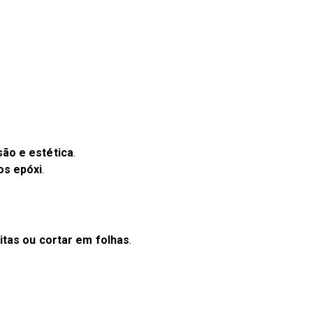
são e estética
.
os epóxi
.
itas ou cortar em folhas
.