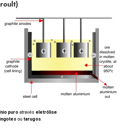
roult)
ínio puro
através
eletrólise
.
lingotes
ou
tarugos
.