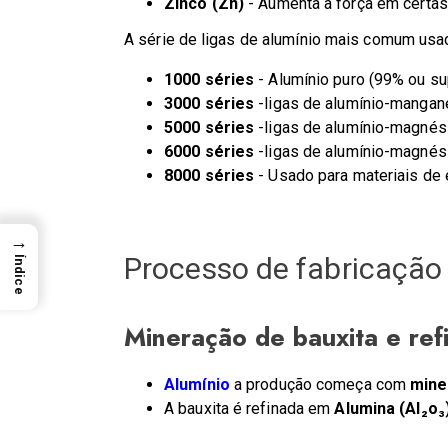
Zinco (Zn)
- Aumenta a força em certas 
A série de ligas de alumínio mais comum usad
1000 séries
- Alumínio puro (99% ou sup
3000 séries
-ligas de alumínio-manga
5000 séries
-ligas de alumínio-magnési
6000 séries
-ligas de alumínio-magnési
8000 séries
- Usado para materiais de
→
Processo de fabricação
Índice
Mineração de bauxita e ref
Alumínio
a produção começa com
mine
A bauxita é refinada em
Alumina (Al₂o₃