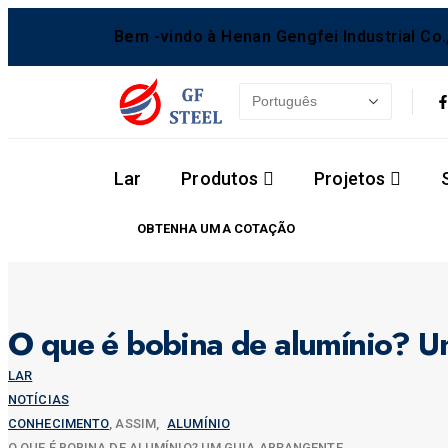
Bem -vindo à Henan Gengfei Industrial Co.,
Lar
Produtos
Projetos
OBTENHA UMA COTAÇÃO
O que é bobina de alumínio? U
LAR
NOTÍCIAS
CONHECIMENTO
, ASSIM,
ALUMÍNIO
O QUE É BOBINA DE ALUMÍNIO? UM GUIA ABRANGENTE