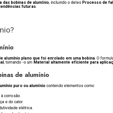
a das bobinas de alumínio
, incluindo o deles
Processo de fab
tendências futuras
.
nio?
mínio
e alumínio plano que foi enrolado em uma bobina
. O formul
al
, tornando -o um
Material altamente eficiente para aplicaç
inas de alumínio
lumínio puro ou alumínio
contendo elementos como:
 à corrosão.
ça e do calor.
utividade elétrica.