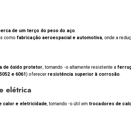
cerca de um terço do peso do aço
.
ias como
fabricação aeroespacial e automotiva
, onde a redu
 de óxido protetor
, tornando -o altamente resistente a
ferru
5052 e 6061
) oferecer
resistência superior à corrosão
.
e elétrica
 calor e eletricidade
, tornando -o útil em
trocadores de calo