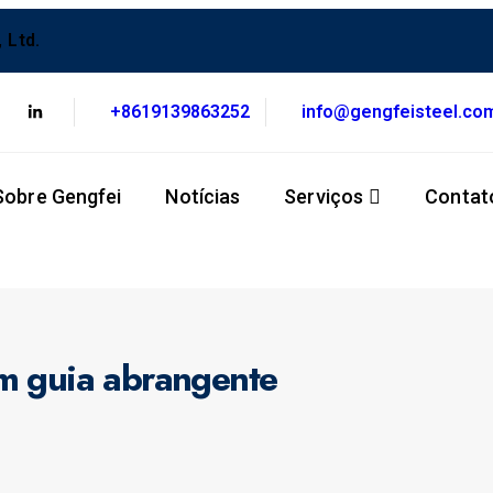
 Ltd.
+8619139863252
info@gengfeisteel.co
Sobre Gengfei
Notícias
Serviços
Contat
m guia abrangente