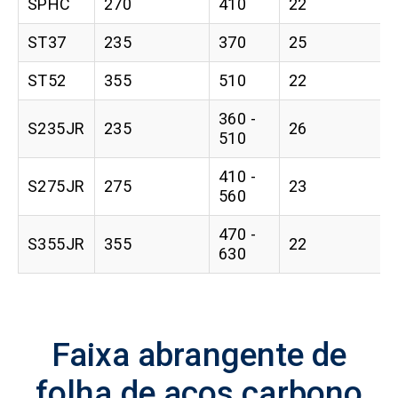
SPHC
270
410
22
ST37
235
370
25
ST52
355
510
22
360 -
S235JR
235
26
510
410 -
S275JR
275
23
560
470 -
S355JR
355
22
630
Faixa abrangente de
folha de aços carbono