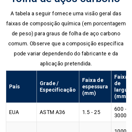
A tabela a seguir fornece uma visão geral das
faixas de composição química (em porcentagem
de peso) para graus de folha de aço carbono
comum. Observe que a composição específica
pode variar dependendo do fabricante e da
aplicação pretendida.
Faixa
Faixa de
Grade /
de
País
espessura
Especificação
largur
(mm)
(mm)
600 -
EUA
ASTM A36
1.5 - 25
3000
1000 -