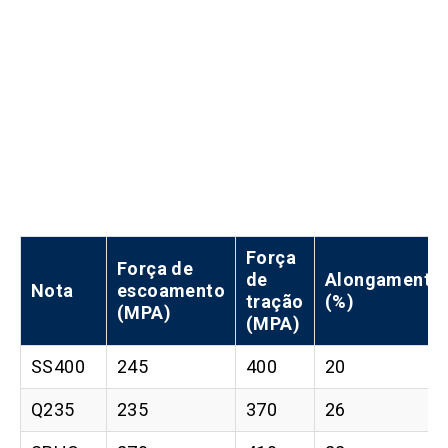
Força
Força de
de
Alongamento
Nota
escoamento
tração
(%)
(MPA)
(MPA)
SS400
245
400
20
Q235
235
370
26