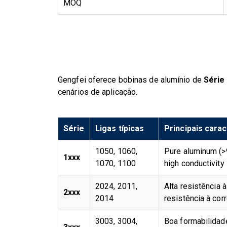
MOQ
Gengfei oferece bobinas de alumínio de
Série 
cenários de aplicação.
Série
Ligas típicas
Principais carac
1050, 1060,
Pure aluminum (>9
1xxx
1070, 1100
high conductivity
2024, 2011,
Alta resistência à
2xxx
2014
resistência à cor
3003, 3004,
Boa formabilidade