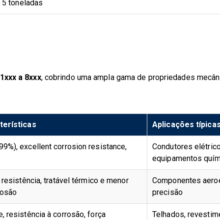
5 toneladas
1xxx a 8xxx
, cobrindo uma ampla gama de propriedades mecânic
terísticas
Aplicações típica
9%), excellent corrosion resistance,
Condutores elétrico
equipamentos quím
 resistência, tratável térmico e menor
Componentes aeroe
rosão
precisão
, resistência à corrosão, força
Telhados, revestime