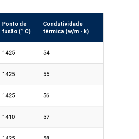
Ponto de
Condutividade
fusão (° C)
térmica (w/m · k)
1425
54
1425
55
1425
56
1410
57
1425
58