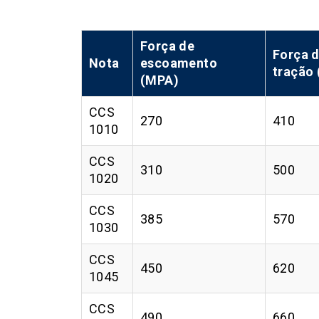
Força de
Força 
Nota
escoamento
tração
(MPA)
CCS
270
410
1010
CCS
310
500
1020
CCS
385
570
1030
CCS
450
620
1045
CCS
490
660