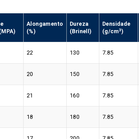
de
Alongamento
Dureza
Densidade
3
 (MPA)
(%)
(Brinell)
(g/cm
)
22
130
7.85
20
150
7.85
21
160
7.85
18
180
7.85
17
200
7.85