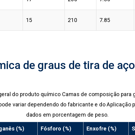
15
210
7.85
ica de graus de tira de a
 geral do produto químico Camas de composição para 
ode variar dependendo do fabricante e do Aplicação 
dados em porcentagem de peso.
anês (%)
Fósforo (%)
Enxofre (%)
S