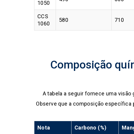
1050
CCS
580
710
1060
Composição quím
A tabela a seguir fornece uma visão
Observe que a composição específica p
Nota
Carbono (%)
Mang