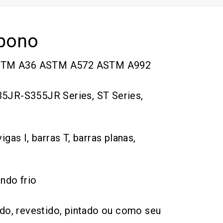
rbono
STM A36 ASTM A572 ASTM A992
35JR-S355JR Series, ST Series,
igas I, barras T, barras planas,
ando frio
ado, revestido, pintado ou como seu