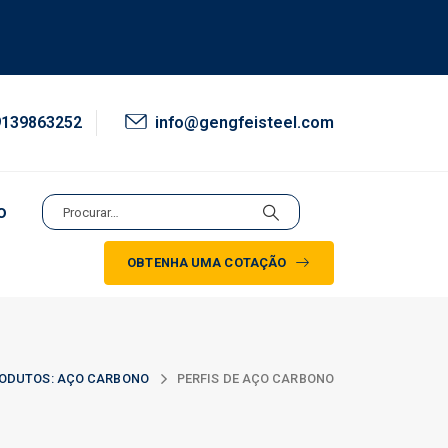
9139863252
info@gengfeisteel.com
o
OBTENHA UMA COTAÇÃO
ODUTOS: AÇO CARBONO
PERFIS DE AÇO CARBONO