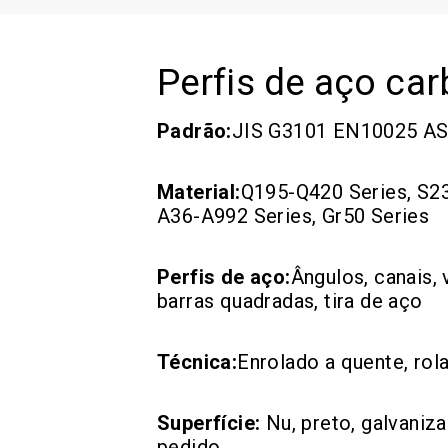
Perfis de aço ca
Padrão:
JIS G3101 EN10025 A
Material:
Q195-Q420 Series, S2
A36-A992 Series, Gr50 Series
Perfis de aço:
Ângulos, canais, v
barras quadradas, tira de aço
Técnica:
Enrolado a quente, rol
Superfície:
Nu, preto, galvaniz
pedido