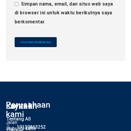
Simpan nama, email, dan situs web saya
di browser ini untuk waktu berikutnya saya
berkomentar.
Alternative:
Perusahaan
Kontak
Layanan
I
kami
Tentang AS
Jalan
19139863252
Hubungi kami