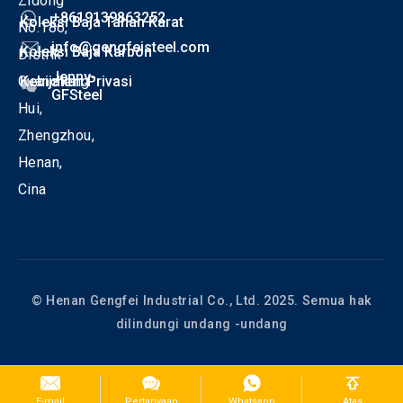
Zidong
+8619139863252
Koleksi Baja Tahan Karat
No.186,
info@gengfeisteel.com
Koleksi Baja Karbon
Distrik
Jenny-
Guancheng
Kebijakan Privasi
GFSteel
Hui,
Zhengzhou,
Henan,
Cina
© Henan Gengfei Industrial Co., Ltd. 2025. Semua hak
dilindungi undang -undang
E-mail
Pertanyaan
Whatsapp
Atas