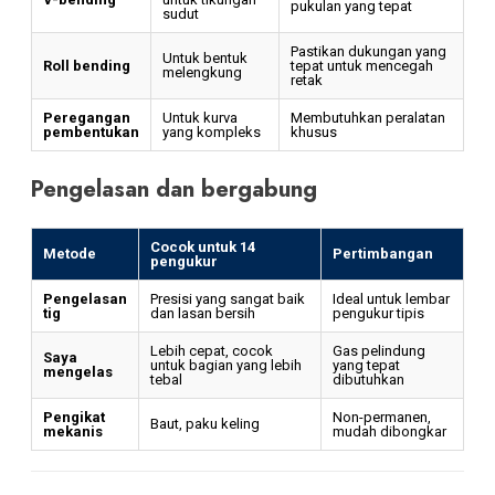
pukulan yang tepat
sudut
Pastikan dukungan yang
Untuk bentuk
Roll bending
tepat untuk mencegah
melengkung
retak
Peregangan
Untuk kurva
Membutuhkan peralatan
pembentukan
yang kompleks
khusus
Pengelasan dan bergabung
Cocok untuk 14
Metode
Pertimbangan
pengukur
Pengelasan
Presisi yang sangat baik
Ideal untuk lembar
tig
dan lasan bersih
pengukur tipis
Lebih cepat, cocok
Gas pelindung
Saya
untuk bagian yang lebih
yang tepat
mengelas
tebal
dibutuhkan
Pengikat
Non-permanen,
Baut, paku keling
mekanis
mudah dibongkar