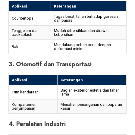
Aplikasi
Keterangan
Tugas berat, tahan terhadap goresan
Countertops
dan panas
Tenggelam dan
Mudah dibersihkan dan dirawat
backsplash
kebersihan
Mendukung beban berat dengan
Rak
deformasi minimal
3. Otomotif dan Transportasi
Aplikasi
Keterangan
Bagian eksterior estetis dan tahan
Trim kendaraan
lama
Kompartemen
Menahan penanganan dan paparan
penyimpanan
kasar
4. Peralatan Industri