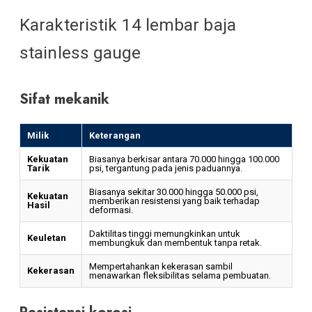
Karakteristik 14 lembar baja
stainless gauge
Sifat mekanik
Milik
Keterangan
Kekuatan
Biasanya berkisar antara 70.000 hingga 100.000
Tarik
psi, tergantung pada jenis paduannya.
Biasanya sekitar 30.000 hingga 50.000 psi,
Kekuatan
memberikan resistensi yang baik terhadap
Hasil
deformasi.
Daktilitas tinggi memungkinkan untuk
Keuletan
membungkuk dan membentuk tanpa retak.
Mempertahankan kekerasan sambil
Kekerasan
menawarkan fleksibilitas selama pembuatan.
Resistensi korosi