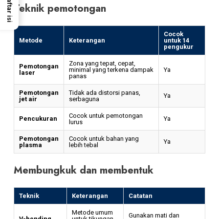
Daftar isi
Teknik pemotongan
Cocok
Metode
Keterangan
untuk 14
pengukur
Zona yang tepat, cepat,
Pemotongan
minimal yang terkena dampak
Ya
laser
panas
Pemotongan
Tidak ada distorsi panas,
Ya
jet air
serbaguna
Cocok untuk pemotongan
Pencukuran
Ya
lurus
Pemotongan
Cocok untuk bahan yang
Ya
plasma
lebih tebal
Membungkuk dan membentuk
Teknik
Keterangan
Catatan
Metode umum
Gunakan mati dan
V-bending
untuk tikungan