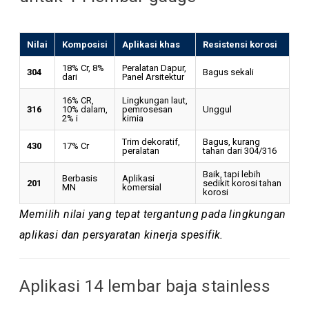
Nilai
Komposisi
Aplikasi khas
Resistensi korosi
18% Cr, 8%
Peralatan Dapur,
304
Bagus sekali
dari
Panel Arsitektur
16% CR,
Lingkungan laut,
316
10% dalam,
pemrosesan
Unggul
2% i
kimia
Trim dekoratif,
Bagus, kurang
430
17% Cr
peralatan
tahan dari 304/316
Baik, tapi lebih
Berbasis
Aplikasi
201
sedikit korosi tahan
MN
komersial
korosi
Memilih nilai yang tepat tergantung pada lingkungan
aplikasi dan persyaratan kinerja spesifik.
Aplikasi 14 lembar baja stainless