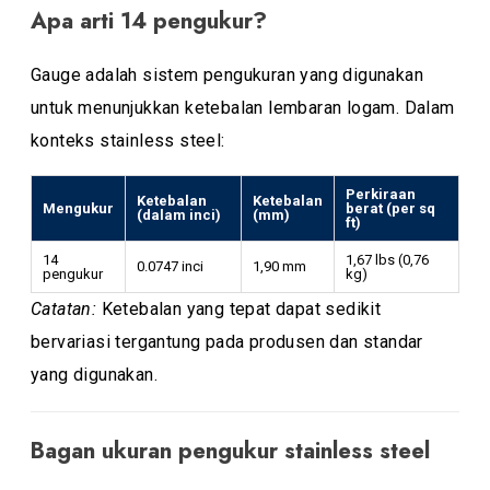
Apa arti 14 pengukur?
Gauge adalah sistem pengukuran yang digunakan
untuk menunjukkan ketebalan lembaran logam. Dalam
konteks stainless steel:
Perkiraan
Ketebalan
Ketebalan
Mengukur
berat (per sq
(dalam inci)
(mm)
ft)
14
1,67 lbs (0,76
0.0747 inci
1,90 mm
pengukur
kg)
Catatan:
Ketebalan yang tepat dapat sedikit
bervariasi tergantung pada produsen dan standar
yang digunakan.
Bagan ukuran pengukur stainless steel