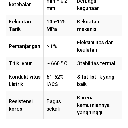
mm – 0,2
berbagai
ketebalan
mm
kegunaan
Kekuatan
105-125
Kekuatan
Tarik
MPa
mekanis
Fleksibilitas dan
Pemanjangan
> 1%
keuletan
Titik lebur
~ 660 ° C.
Stabilitas termal
Konduktivitas
61-62%
Sifat listrik yang
Listrik
IACS
baik
Karena
Resistensi
Bagus
kemurniannya
korosi
sekali
yang tinggi