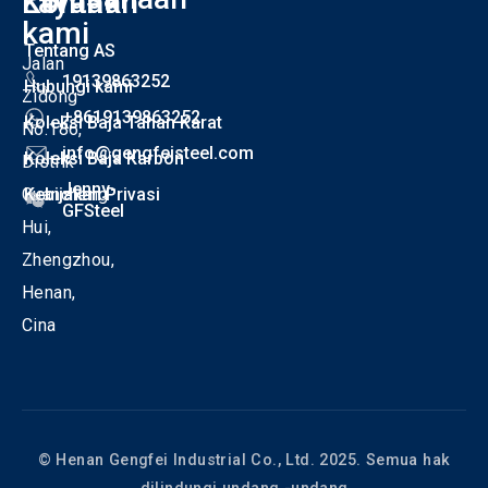
Kontak
Layanan
I
kami
Tentang AS
Jalan
19139863252
Hubungi kami
Zidong
+8619139863252
Koleksi Baja Tahan Karat
No.186,
info@gengfeisteel.com
Koleksi Baja Karbon
Distrik
Jenny-
Guancheng
Kebijakan Privasi
GFSteel
Hui,
Zhengzhou,
Henan,
Cina
© Henan Gengfei Industrial Co., Ltd. 2025. Semua hak