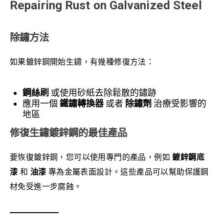
Repairing Rust on Galvanized Steel
除鏽方法
如果鍍鋅鋼開始生鏽，有幾種修復方法：
鋼絲刷
或使用砂紙去除鬆散的鏽跡
應用一個
鐵鏽轉換器
或者
除鏽劑
治療受影響的
地區
修復生鏽鍍鋅鋼的最佳產品
要恢復鍍鋅鋼，您可以使用專門的產品，例如
鍍鋅鋼底
漆
和
油漆
專為金屬表面設計。這些產品可以幫助保護鋼
材免受進一步腐蝕。