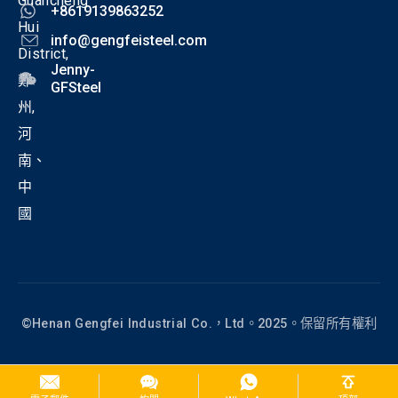
Guancheng
+8619139863252
Hui
info@gengfeisteel.com
District,
Jenny-
鄭
GFSteel
州,
河
南、
中
國
©Henan Gengfei Industrial Co.，Ltd。2025。保留所有權利