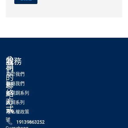
Alternative:
公
我
服務
司
們
關於我們
的
聯
聯絡我們
紫
絡
不銹鋼系列
東
方
路
碳鋼系列
式
186
隱私權政策
號
19139863252