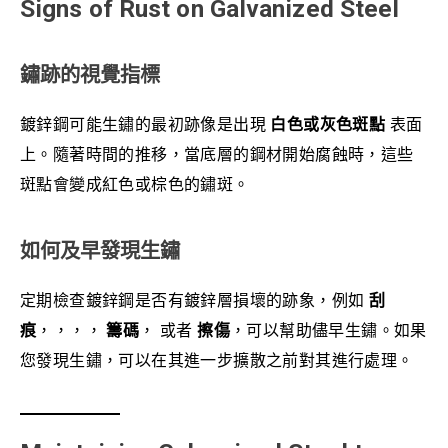
Signs of Rust on Galvanized Steel
鏽跡的視覺指標
鍍鋅鋼可能生鏽的最初跡像是出現
白色或灰色斑點
表面
上。隨著時間的推移，當底層的鋼材開始腐蝕時，這些
斑點會變成紅色或棕色的鏽斑。
如何及早發現生鏽
定期檢查鍍鋅鋼是否有鍍鋅層損壞的跡象，例如
刮
痕
，，，，
籌碼
， 或者
擦傷
，可以幫助儘早生鏽。如果
您發現生鏽，可以在其進一步擴散之前對其進行處理。