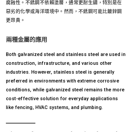
腐蝕性。不銹鋼不依賴塗層，通常更耐生鏽，特別是在
惡劣的化學或海洋環境中。然而，不銹鋼可能比鍍鋅鋼
更昂貴。
兩種金屬的應用
Both galvanized steel and stainless steel are used in
construction, infrastructure, and various other
industries. However, stainless steel is generally
preferred in environments with extreme corrosive
conditions, while galvanized steel remains the more
cost-effective solution for everyday applications
like fencing, HVAC systems, and plumbing.