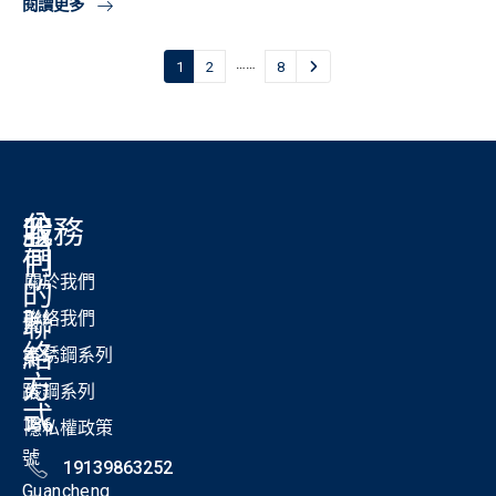
閱讀更多
……
1
2
8
公
我
服務
司
們
關於我們
的
聯
聯絡我們
紫
絡
不銹鋼系列
東
方
路
碳鋼系列
式
186
隱私權政策
號
19139863252
Guancheng