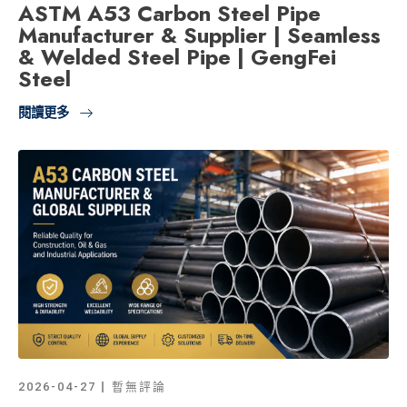
ASTM A53 Carbon Steel Pipe
Manufacturer & Supplier | Seamless
& Welded Steel Pipe | GengFei
Steel
閱讀更多
2026-04-27
暫無評論