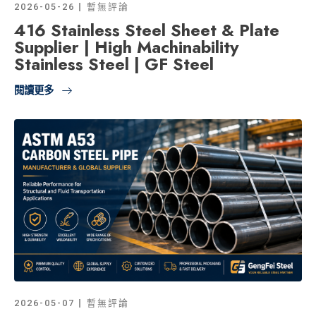
2026-05-26
暫無評論
416 Stainless Steel Sheet & Plate
Supplier | High Machinability
Stainless Steel | GF Steel
閱讀更多
2026-05-07
暫無評論