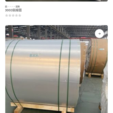
鋁
，，，，
鋁捲
3003鋁線圈
0
5分