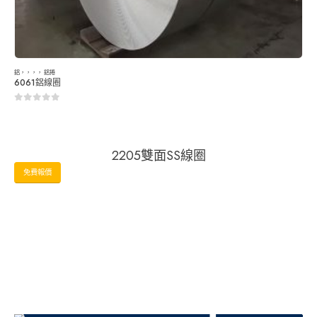
鋁
，，，，
鋁捲
6061鋁線圈
0
5分
2205雙面SS線圈
免費報價