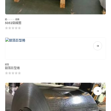
鋁
，，，，
鋁捲
5052鋁線圈
0
5分
鋁箔
鋁箔巨型捲
0
5分