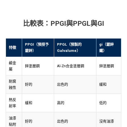
比較表：PPGI與PPGL與GI
PPGI（預授予
PPGL（預製的
gi（鍍鋅
特徵
鍍鋅）
Galvalume）
鐵）
鹼金
鋅塗層鋼
Al-Zn合金塗層鋼
鋅塗層鋼
屬
耐腐
好的
出色的
緩和
蝕性
熱反
緩和
高的
低的
射率
油漆
好的
出色的
沒有油漆
粘附