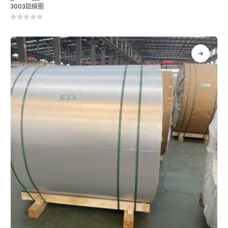
3003鋁線圈
0
5分