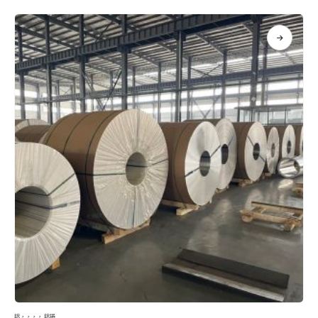
鋁
，，，，
鋁捲