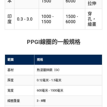
本
1500
6000
拉伸
穿
印
1000 -
1500 -
0.3 - 3.0
孔，
度
1500
6000
繪畫
PPGI線圈的一般規格
範圍
規格
基材
熱浸鍍鋅鋼（GI）
厚度
0.12毫米 - 1.5毫米
寬度
600毫米 - 1500毫米
線圈重量
3 - 8噸