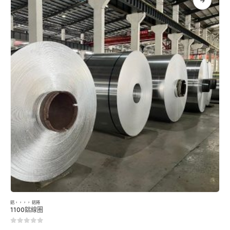
鋁
，，，，
鋁捲
1100鋁線圈
0
5分