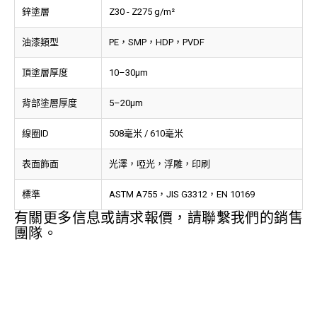
鋅塗層
Z30 - Z275 g/m²
油漆類型
PE，SMP，HDP，PVDF
頂塗層厚度
10–30μm
背部塗層厚度
5–20μm
線圈ID
508毫米 / 610毫米
表面飾面
光澤，啞光，浮雕，印刷
標準
ASTM A755，JIS G3312，EN 10169
有關更多信息或請求報價，請聯繫我們的銷售
團隊。