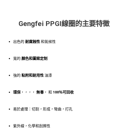
Gengfei PPGI線圈的主要特徵
出色的
耐腐蝕性
和氣候性
寬的
顏色和圖案定制
強的
粘附和耐用性
油漆
環保
，，，，
無毒
， 和
100％可回收
易於處理：切割，形成，彎曲，打孔
紫外線，化學和刮擦性