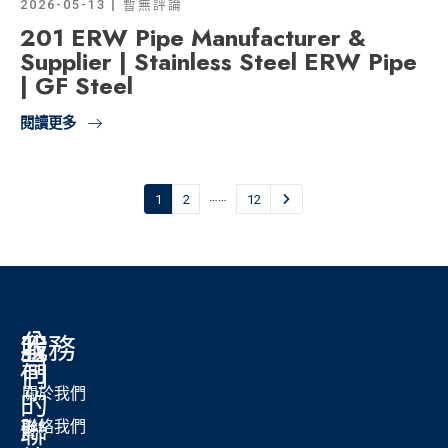
2026-05-13
暫無評論
201 ERW Pipe Manufacturer &
Supplier | Stainless Steel ERW Pipe
| GF Steel
閱讀更多
……
1
2
12
公
我
服務
司
們
關於我們
的
聯
聯絡我們
紫