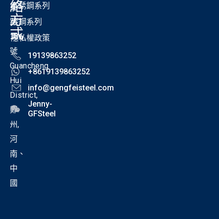
絡
不銹鋼系列
東
方
路
碳鋼系列
式
186
隱私權政策
號
19139863252
Guancheng
+8619139863252
Hui
info@gengfeisteel.com
District,
Jenny-
鄭
GFSteel
州,
河
南、
中
國