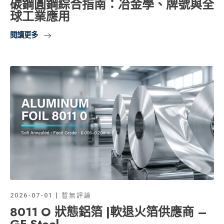
碳鋼圓鋼綜合指南：冶金學、牌號與全
球工業應用
閱讀更多
2026-07-01
暫無評論
8011 O 狀態鋁箔 |軟退火箔供應商 –
GF Steel