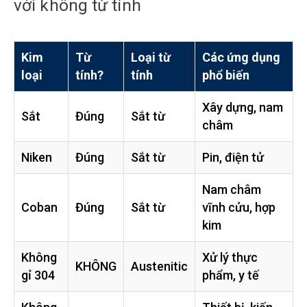
với không từ tính
Kim
Từ
Loại từ
Các ứng dụng
loại
tính?
tính
phổ biến
Xây dựng, nam
Sắt
Đúng
Sắt từ
châm
Niken
Đúng
Sắt từ
Pin, điện tử
Nam châm
Coban
Đúng
Sắt từ
vĩnh cửu, hợp
kim
Không
Xử lý thực
KHÔNG
Austenitic
gỉ 304
phẩm, y tế