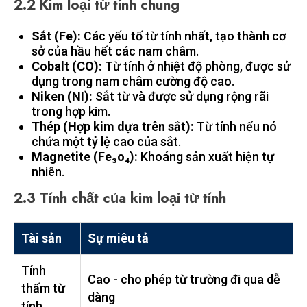
2.2 Kim loại từ tính chung
Sắt (Fe):
Các yếu tố từ tính nhất, tạo thành cơ
sở của hầu hết các nam châm.
Cobalt (CO):
Từ tính ở nhiệt độ phòng, được sử
dụng trong nam châm cường độ cao.
Niken (NI):
Sắt từ và được sử dụng rộng rãi
trong hợp kim.
Thép (Hợp kim dựa trên sắt):
Từ tính nếu nó
chứa một tỷ lệ cao của sắt.
Magnetite (Fe₃o₄):
Khoáng sản xuất hiện tự
nhiên.
2.3 Tính chất của kim loại từ tính
Tài sản
Sự miêu tả
Tính
Cao - cho phép từ trường đi qua dễ
thấm từ
dàng
tính