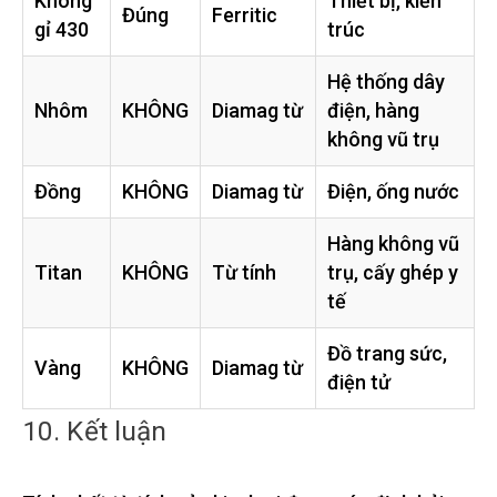
Không
Thiết bị, kiến ​​
Đúng
Ferritic
gỉ 430
trúc
Hệ thống dây
Nhôm
KHÔNG
Diamag từ
điện, hàng
không vũ trụ
Đồng
KHÔNG
Diamag từ
Điện, ống nước
Hàng không vũ
Titan
KHÔNG
Từ tính
trụ, cấy ghép y
tế
Đồ trang sức,
Vàng
KHÔNG
Diamag từ
điện tử
10. Kết luận