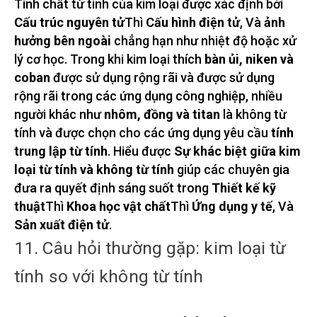
Tính chất từ ​​tính của kim loại được xác định bởi
Cấu trúc nguyên tử
Thì
Cấu hình điện tử
, Và
ảnh
hưởng bên ngoài
chẳng hạn như nhiệt độ hoặc xử
lý cơ học. Trong khi kim loại thích
bàn ủi, niken và
coban
được sử dụng rộng rãi và được sử dụng
rộng rãi trong các ứng dụng công nghiệp, nhiều
người khác như
nhôm, đồng và titan
là không từ
tính và được chọn cho các ứng dụng yêu cầu
tính
trung lập từ tính
. Hiểu được
Sự khác biệt giữa kim
loại từ tính và không từ tính
giúp các chuyên gia
đưa ra quyết định sáng suốt trong
Thiết kế kỹ
thuật
Thì
Khoa học vật chất
Thì
Ứng dụng y tế
, Và
Sản xuất điện tử
.
11. Câu hỏi thường gặp: kim loại từ
tính so với không từ tính