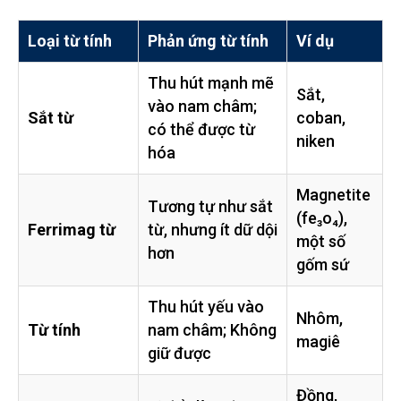
Loại từ tính
Phản ứng từ tính
Ví dụ
Thu hút mạnh mẽ
Sắt,
vào nam châm;
Sắt từ
coban,
có thể được từ
niken
hóa
Magnetite
Tương tự như sắt
(fe₃o₄),
Ferrimag từ
từ, nhưng ít dữ dội
một số
hơn
gốm sứ
Thu hút yếu vào
Nhôm,
Từ tính
nam châm; Không
magiê
giữ được
Đồng,