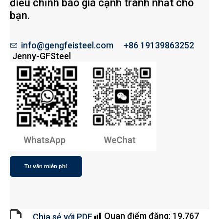
điều chỉnh báo giá cạnh tranh nhất cho
bạn.
info@gengfeisteel.com
+86 19139863252
Jenny-GFSteel
Tư vấn miễn phí
Quan điểm đăng:
19,767
Chia sẻ với PDF