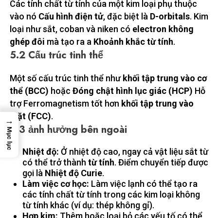
Các tính chất từ ​​tính của một kim loại phụ thuộc
vào nó
Cấu hình điện tử
, đặc biệt là
D-orbitals
. Kim
loại như sắt, coban và niken có
electron không
ghép đôi
mà tạo ra a
Khoảnh khắc từ tính
.
5.2 Cấu trúc tinh thể
Một số cấu trúc tinh thể như
khối tập trung vào cơ
thể (BCC)
hoặc
Đóng chật hình lục giác (HCP)
Hỗ
trợ Ferromagnetism tốt hơn
khối tập trung vào
mặt (FCC)
.
→
5.3 ảnh hưởng bên ngoài
Mục lục
Nhiệt độ:
Ở nhiệt độ cao, ngay cả vật liệu sắt từ
có thể trở thành
từ tính
. Điểm chuyển tiếp được
gọi là
Nhiệt độ Curie
.
Làm việc cơ học:
Làm việc lạnh có thể tạo ra
các tính chất từ ​​tính trong các kim loại không
từ tính khác (ví dụ: thép không gỉ).
Hợp kim:
Thêm hoặc loại bỏ các yếu tố có thể