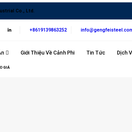
trial Co., Ltd.
+8619139863252
info@gengfeisteel.co
Án
Giới Thiệu Về Cảnh Phi
Tin Tức
Dịch 
O GIÁ