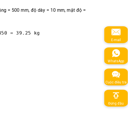
rộng = 500 mm, độ dày = 10 mm, mật độ =
850 = 39.25 kg
E-mail
WhatsApp
Cuộc điều tra
Đứng đầu
Theo dõi