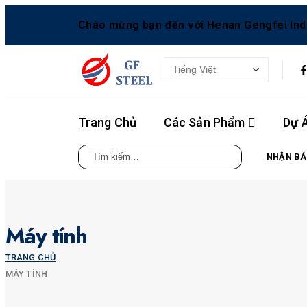
Chào mừng bạn đến với Henan Gengfei Indus
Trang Chủ
Các Sản Phẩm
Dự 
NHẬN BÁ
Máy tính
TRANG CHỦ
MÁY TÍNH