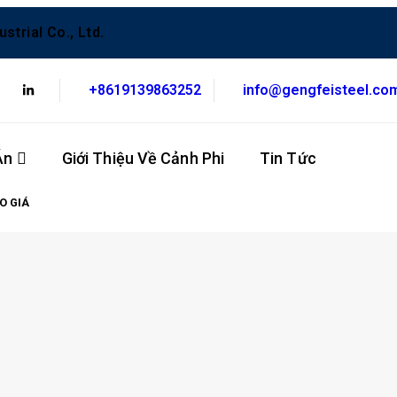
trial Co., Ltd.
+8619139863252
info@gengfeisteel.co
Án
Giới Thiệu Về Cảnh Phi
Tin Tức
Dịch 
O GIÁ