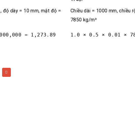
m, độ dày = 10 mm, mật độ =
Chiều dài = 1000 mm, chiều 
7850 kg/m³
000,000 = 1,273.89
1.0 × 0.5 × 0.01 × 7
ên hệ của chúng
Dịch vụ