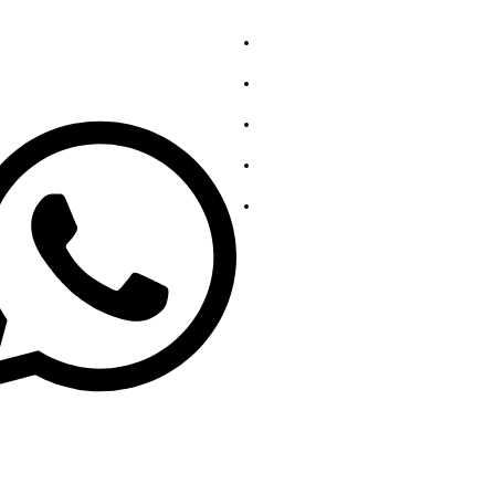
Về chúng tôi
139863252
Liên hệ với chúng tôi
Bộ sưu tập thép không gỉ
Bộ sưu tập thép cacbon
Chính sách bảo mật
19139863252
o@gengfeisteel.com