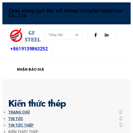
Chào mừng bạn đến với Henan Gengfei Industrial
Co., Ltd.
+8619139863252
NHẬN BÁO GIÁ
Kiến thức thép
TRANG CHỦ
TIN TỨC
TIN TỨC THÉP
KIẾN THỨC THÉP