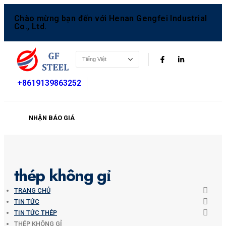
Chào mừng bạn đến với Henan Gengfei Industrial
Co., Ltd.
+8619139863252
NHẬN BÁO GIÁ
thép không gỉ
TRANG CHỦ
TIN TỨC
TIN TỨC THÉP
THÉP KHÔNG GỈ