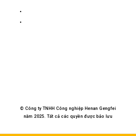
+8619139863252
Quan
info@gengfeisteel.com
Thành
Hội,
Jenny-
Trịnh
GFSteel
Châu,
Hà
Nam,
Trung
Quốc
© Công ty TNHH Công nghiệp Henan Gengfei
năm 2025. Tất cả các quyền được bảo lưu