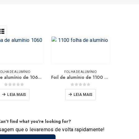
OLHA DE ALUMÍNIO
FOLHA DE ALUMÍNIO
Folha de alumínio de 1060 O-Temper-em estoque e pronto para enviar
Foil de alumínio de 1100 O-Temper-Entrega imediata
0
fora de 5
0
fora de 5
LEIA MAIS
LEIA MAIS
an't find what you're looking for?
agem que o levaremos de volta rapidamente!