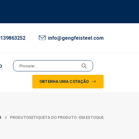
9139863252
info@gengfeisteel.com
o
OBTENHA UMA COTAÇÃO
R
PRODUTOS
ETIQUETA DO PRODUTO -
EM ESTOQUE