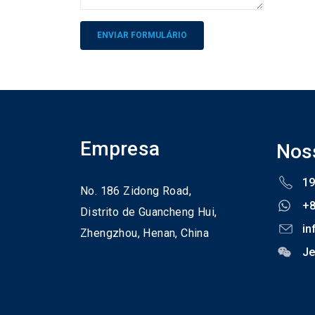
Alternative:
Empresa
Nos
19
No. 186 Zidong Road,
+
Distrito de Guancheng Hui,
in
Zhengzhou,
Henan,
China
Je