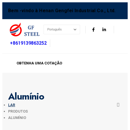
Bem -vindo à Henan Gengfei Industrial Co., Ltd.
+8619139863252
OBTENHA UMA COTAÇÃO
Alumínio
LAR
PRODUTOS
ALUMÍNIO