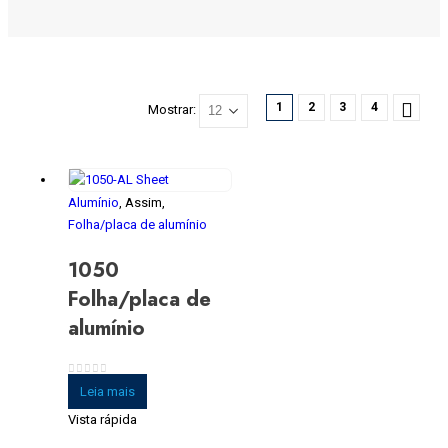
1
2
3
4
Mostrar:
Alumínio
, Assim,
Folha/placa de alumínio
1050
Folha/placa de
alumínio
0
fora de 5
Leia mais
Vista rápida