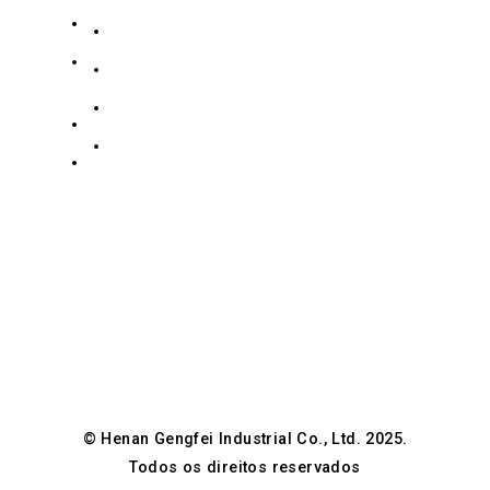
19139863252
186
Contate-nos
Zidong
Coleção de aço inoxidável
+8619139863252
Road,
Coleção de aço carbono
info@gengfeisteel.com
Distrito
política de Privacidade
de
Jenny-
Guancheng
Gfsteel
Hui,
Zhengzhou,
Henan,
China
© Henan Gengfei Industrial Co., Ltd. 2025.
Todos os direitos reservados