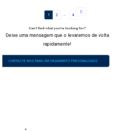
...
1
2
4
Can't find what you're looking for?
Deixe uma mensagem que o levaremos de volta
rapidamente!
CONTACTE-NOS PARA UM ORÇAMENTO PERSONALIZADO
Empresa
Nossos
Serviços
contatos
Sobre nós
No.