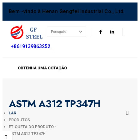
Bem -vindo à Henan Gengfei Industrial Co., Ltd.
+8619139863252
OBTENHA UMA COTAÇÃO
ASTM A312 TP347H
LAR
PRODUTOS
ETIQUETA DO PRODUTO -
ASTM A312 TP347H