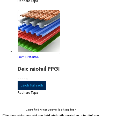
Radharc Tapa
Dath Brataithe
Deic miotail PPGI
0
As 5
Léigh Tuilleadh
Radharc Tapa
Can't find what you're looking for?
Fág teachtaireacht go bhfaighidh muid ar ais thú go