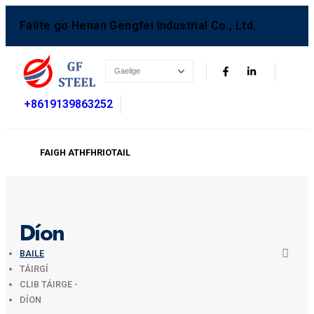
Fáilte go Henan Gengfei Industrial Co., Ltd.
+8619139863252
FAIGH ATHFHRIOTAIL
Díon
BAILE
TÁIRGÍ
CLIB TÁIRGE -
DÍON