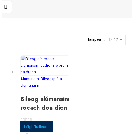
Taispeáin:
Alúmanam
,
Bileog/pláta
alúmanaim
Bileog alúmanaim
rocach don díon
0
As 5
Léigh Tuilleadh