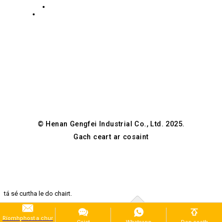
Beartas Príobháideachta
Guancheng
Jenny-
Hui,
GFSteel
Zhengzhou,
Henan,
tSín
© Henan Gengfei Industrial Co., Ltd. 2025.
Gach ceart ar cosaint
tá sé curtha le do chairt.
FÉACH AR CART
POINTE ÍOCAÍOCHTA
Ríomhphost a chur