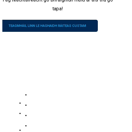
tapa!
TEAGMHÁIL LINN LE HAGHAIDH RÁITEAS CUSTAM
Cuideachta
Ár
Seirbhísí
dTeagmhálaithe
Maidir le SAM
Uimh.
191398632522
186
Déan teagmháil le SAM
Bóthar
Bailiúchán Cruach Dhosmálta
+8619139863252
Zidong,
Bailiúchán Cruach Carbóin
eolas@gengfeisteel.com
Dúiche