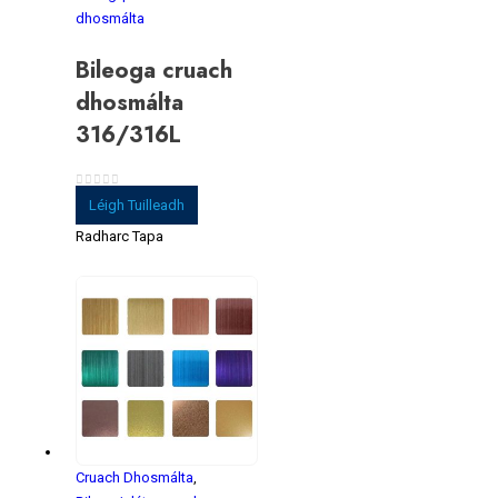
dhosmálta
Bileoga cruach
dhosmálta
316/316L
0
As 5
Léigh Tuilleadh
Radharc Tapa
Cruach Dhosmálta
,