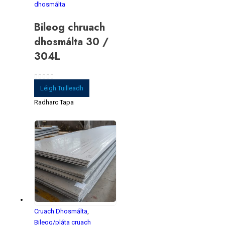
dhosmálta
Bileog chruach
dhosmálta 30 /
304L
0
As 5
Léigh Tuilleadh
Radharc Tapa
Cruach Dhosmálta
,
Bileog/pláta cruach