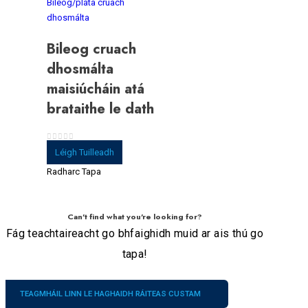
Bileog/pláta cruach
dhosmálta
Bileog cruach
dhosmálta
maisiúcháin atá
brataithe le dath
0
As 5
Léigh Tuilleadh
Radharc Tapa
Can't find what you're looking for?
Fág teachtaireacht go bhfaighidh muid ar ais thú go
tapa!
TEAGMHÁIL LINN LE HAGHAIDH RÁITEAS CUSTAM