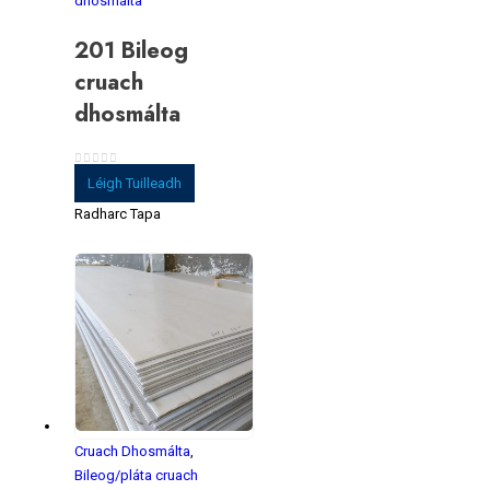
dhosmálta
201 Bileog
cruach
dhosmálta
0
As 5
Léigh Tuilleadh
Radharc Tapa
Cruach Dhosmálta
,
Bileog/pláta cruach