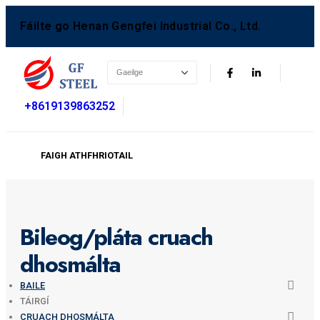
Fáilte go Henan Gengfei Industrial Co., Ltd.
+8619139863252
FAIGH ATHFHRIOTAIL
Bileog/pláta cruach
dhosmálta
BAILE
TÁIRGÍ
CRUACH DHOSMÁLTA