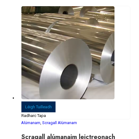
0
As 5
Léigh Tuilleadh
Radharc Tapa
Alúmanam
,
Scragall Alúmanam
Scragall alúmanaim leictreonach