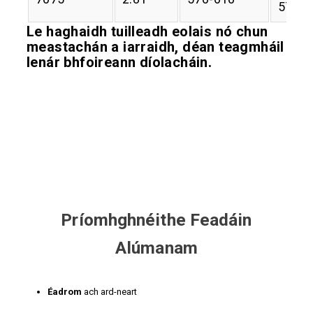
570
Le haghaidh tuilleadh eolais nó chun
meastachán a iarraidh, déan teagmháil
lenár bhfoireann díolacháin.
Príomhghnéithe Feadáin
Alúmanam
Éadrom
ach ard-neart