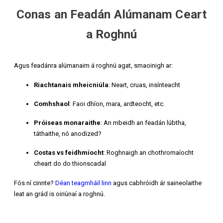
Conas an Feadán Alúmanam Ceart
a Roghnú
Agus feadánra alúmanaim á roghnú agat, smaoinigh ar:
Riachtanais mheicniúla
: Neart, cruas, insínteacht
Comhshaol
: Faoi dhíon, mara, ardteocht, etc.
Próiseas monaraithe
: An mbeidh an feadán lúbtha,
táthaithe, nó anodized?
Costas vs feidhmíocht
: Roghnaigh an chothromaíocht
cheart do do thionscadal
Fós ní cinnte?
Déan teagmháil linn
agus cabhróidh ár saineolaithe
leat an grád is oiriúnaí a roghnú.