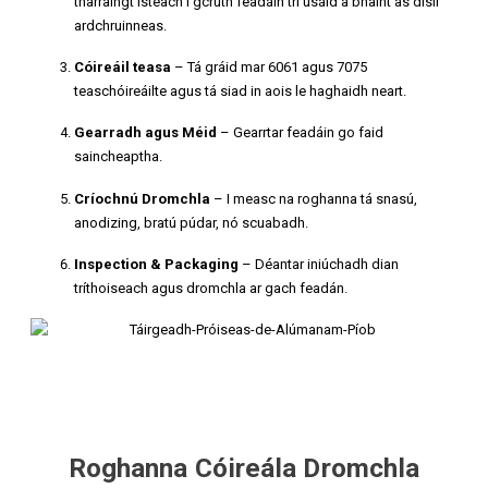
tharraingt isteach i gcruth feadáin trí úsáid a bhaint as díslí
ardchruinneas.
Cóireáil teasa
– Tá gráid mar 6061 agus 7075
teaschóireáilte agus tá siad in aois le haghaidh neart.
Gearradh agus Méid
– Gearrtar feadáin go faid
saincheaptha.
Críochnú Dromchla
– I measc na roghanna tá snasú,
anodizing, bratú púdar, nó scuabadh.
Inspection & Packaging
– Déantar iniúchadh dian
tríthoiseach agus dromchla ar gach feadán.
Roghanna Cóireála Dromchla