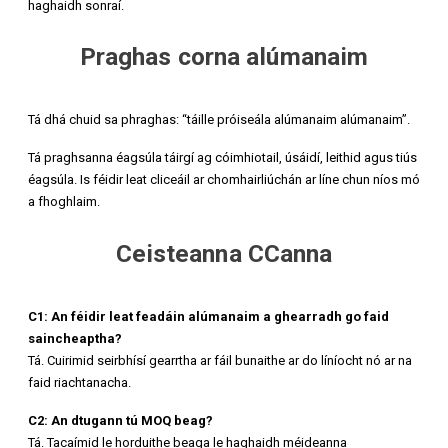
haghaidh sonraí.
Praghas corna alúmanaim
Tá dhá chuid sa phraghas: “táille próiseála alúmanaim alúmanaim”.
Tá praghsanna éagsúla táirgí ag cóimhiotail, úsáidí, leithid agus tiús
éagsúla. Is féidir leat cliceáil ar chomhairliúchán ar líne chun níos mó
a fhoghlaim.
Ceisteanna CCanna
C1: An féidir leat feadáin alúmanaim a ghearradh go faid
saincheaptha?
Tá. Cuirimid seirbhísí gearrtha ar fáil bunaithe ar do líníocht nó ar na
faid riachtanacha.
C2: An dtugann tú MOQ beag?
Tá. Tacaímid le horduithe beaga le haghaidh méideanna