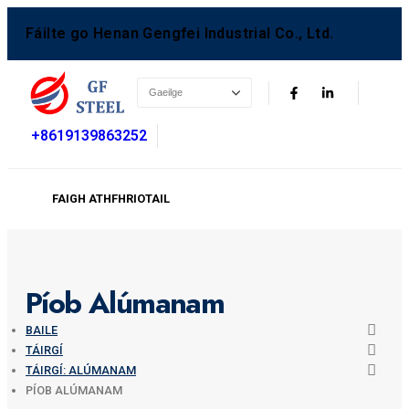
Fáilte go Henan Gengfei Industrial Co., Ltd.
+8619139863252
FAIGH ATHFHRIOTAIL
Píob Alúmanam
BAILE
TÁIRGÍ
TÁIRGÍ: ALÚMANAM
PÍOB ALÚMANAM