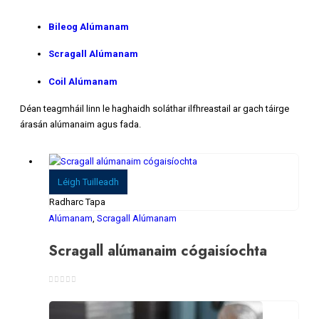
Bileog Alúmanam
Scragall Alúmanam
Coil Alúmanam
Déan teagmháil linn le haghaidh soláthar ilfhreastail ar gach táirge
árasán alúmanaim agus fada.
Léigh Tuilleadh
Radharc Tapa
Alúmanam
,
Scragall Alúmanam
Scragall alúmanaim cógaisíochta
0
As 5