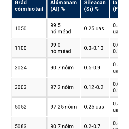
Grád
Alúmanam
Sileacan
Iarann
cóimhiotail
(Al) %
(Si) %
​​(Fe) %
99.5
0.4
1050
0.25 uas
nóiméad
uas
99.0
0.0-
1100
0.0-0.10
nóiméad
0.10
0.5
2024
90.7 nóim
0.5-0.9
uas
0.0-
3003
97.2 nóim
0.12-0.2
0.1
0.4
5052
97.25 nóim
0.25 uas
uas
0.4
5083
90.7 nóim
0.2-0.7