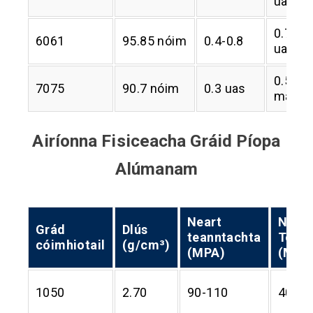
uas
0.7
6061
95.85 nóim
0.4-0.8
uas
0.5
7075
90.7 nóim
0.3 uas
max
Airíonna Fisiceacha Gráid Píopa
Alúmanam
Neart
Neart
Grád
Dlús
teanntachta
Tora
cóimhiotail
(g/cm³)
(MPA)
(MPA
1050
2.70
90-110
40-55