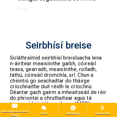
0
As 5
Seirbhísí breise
Soláthraímid seirbhísí breisluacha lena
n-áirítear meaisínithe garbh, cóireáil
teasa, gearradh, meaisínithe, rolladh,
táthú, cóireáil dromchla, srl. Chun a
chinntiú go seachadtar do tháirge
críochnaithe duit réidh le críochnú.
Déantar gach gairm a mheaitseáil de réir
do phriontaí a chruthaítear agus tá
tuarascáil tástála muileann (MTR),
tuarascálacha maoine meicniúla agus
Ríomhphost a chur
Ceist
Whatsapp
Den scoth
fisiciúla, agus tuarascálacha tástála
chuig