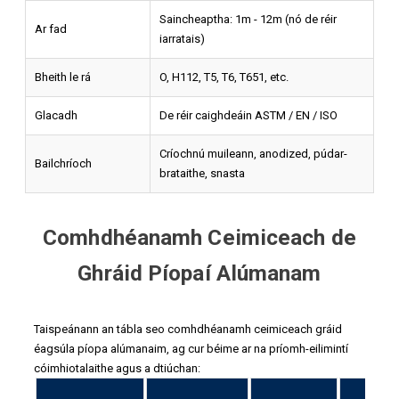
Saincheaptha: 1m - 12m (nó de réir
Ar fad
iarratais)
Bheith le rá
O, H112, T5, T6, T651, etc.
Glacadh
De réir caighdeáin ASTM / EN / ISO
Críochnú muileann, anodized, púdar-
Bailchríoch
brataithe, snasta
Comhdhéanamh Ceimiceach de
Ghráid Píopaí Alúmanam
Taispeánann an tábla seo comhdhéanamh ceimiceach gráid
éagsúla píopa alúmanaim, ag cur béime ar na príomh-eilimintí
cóimhiotalaithe agus a dtiúchan: