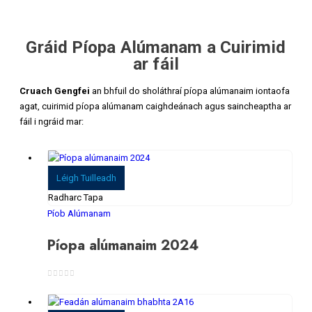
Gráid Píopa Alúmanam a Cuirimid
ar fáil
Cruach Gengfei
an bhfuil do sholáthraí píopa alúmanaim iontaofa
agat, cuirimid píopa alúmanam caighdeánach agus saincheaptha ar
fáil i ngráid mar:
Léigh Tuilleadh
Radharc Tapa
Píob Alúmanam
Píopa alúmanaim 2024
0
As 5