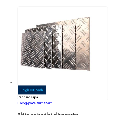
0
As 5
Léigh Tuilleadh
Radharc Tapa
Bileog/pláta alúmanaim
Pláta seiceálaí alúmanaim