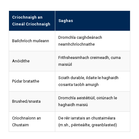
Críochnaigh an
Saghas
Cineál Críochnaigh
Dromchla caighdeánach
Bailchríoch muileann
neamhchríochnaithe
Frithsheasmhach creimeadh, cuma
Anóidithe
maisiúil
Sciath durable, ildaite le haghaidh
Púdar brataithe
cosanta taobh amuigh
Dromchla aeistéitiúil, oiriúnach le
Brushed/snasta
haghaidh maisiú
Críochnaíonn an
De réir iarratais an chustaiméara
Chustaim
(m.sh., péinteáilte, greanblasted)