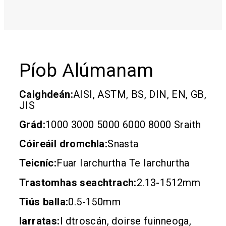
Píob Alúmanam
Caighdeán:
AISI, ASTM, BS, DIN, EN, GB,
JIS
Grád:
1000 3000 5000 6000 8000 Sraith
Cóireáil dromchla:
Snasta
Teicníc:
Fuar Iarchurtha Te Iarchurtha
Trastomhas seachtrach:
2.13-1512mm
Tiús balla:
0.5-150mm
Iarratas:
I dtroscán, doirse fuinneoga,