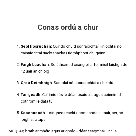
Conas ordú a chur
Seol fiosrúchán
: Cuir do chuid sonraíochtaí, líníochtaí nó
cainníochtaí riachtanacha i ríomhphost chugainn
Faigh Luachan
: Soláthraímid ceanglófar foirmiúil laistigh de
12 uair an chloig
Ordú Deimhnigh
: Samplaí nó sonraíochtaí a cheadú
Táirgeadh
: Cuirimid tús le déantúsaíocht agus coinnímid
cothrom le dáta tú
Seachadadh
: Loingseoireacht dhomhanda ar muir, aer, nó
loighistic tapa
MOQ: Ag brath ar mhéid agus ar ghrád - déan teagmháil linn le