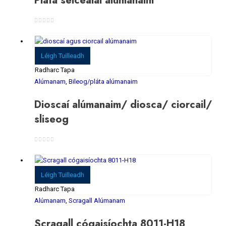
0
As 5
Léigh Tuilleadh
Radharc Tapa
Alúmanam
,
Bileog/pláta alúmanaim
Dioscaí alúmanaim/ diosca/ ciorcail/
sliseog
0
As 5
Léigh Tuilleadh
Radharc Tapa
Alúmanam
,
Scragall Alúmanam
Scragall cógaisíochta 8011-H18