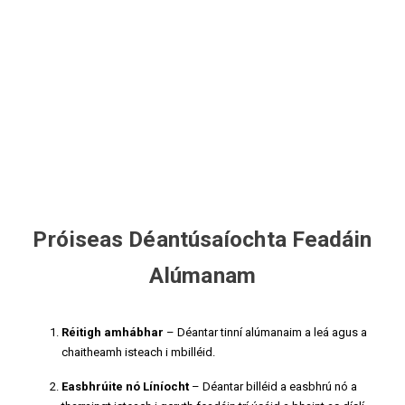
Próiseas Déantúsaíochta Feadáin
Alúmanam
Réitigh amhábhar
– Déantar tinní alúmanaim a leá agus a
chaitheamh isteach i mbilléid.
Easbhrúite nó Líníocht
– Déantar billéid a easbhrú nó a