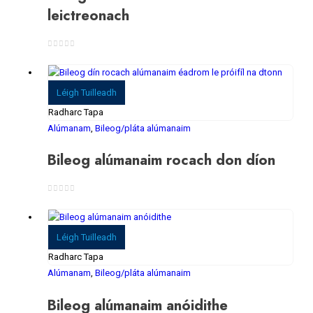
leictreonach
0
As 5
Léigh Tuilleadh
Radharc Tapa
Alúmanam
,
Bileog/pláta alúmanaim
Bileog alúmanaim rocach don díon
0
As 5
Léigh Tuilleadh
Radharc Tapa
Alúmanam
,
Bileog/pláta alúmanaim
Bileog alúmanaim anóidithe