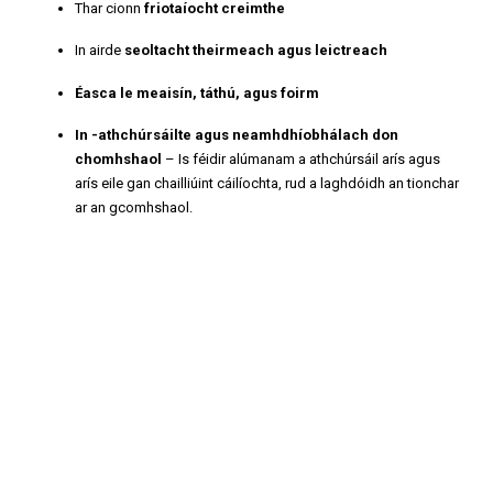
Thar cionn
friotaíocht creimthe
In airde
seoltacht theirmeach agus leictreach
Éasca le meaisín, táthú, agus foirm
In -athchúrsáilte agus neamhdhíobhálach don
chomhshaol
– Is féidir alúmanam a athchúrsáil arís agus
arís eile gan chailliúint cáilíochta, rud a laghdóidh an tionchar
ar an gcomhshaol.