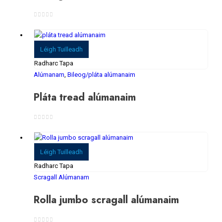
0
As 5
Léigh Tuilleadh
Radharc Tapa
Alúmanam
,
Bileog/pláta alúmanaim
Pláta tread alúmanaim
0
As 5
Léigh Tuilleadh
Radharc Tapa
Scragall Alúmanam
Rolla jumbo scragall alúmanaim