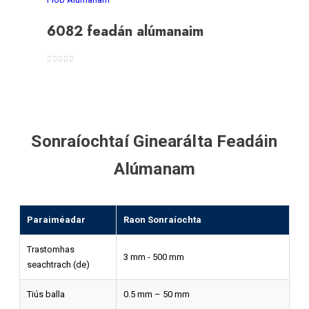
6082 feadán alúmanaim
0
As 5
Sonraíochtaí Ginearálta Feadáin
Alúmanam
Paraiméadar
Raon Sonraíochta
Trastomhas
3 mm - 500 mm
seachtrach (de)
Tiús balla
0.5 mm – 50 mm