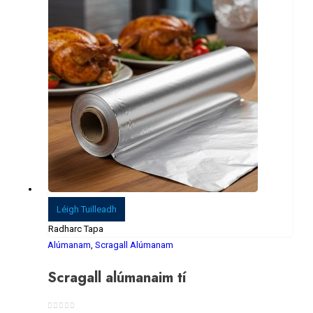
Léigh Tuilleadh
Radharc Tapa
Alúmanam
,
Scragall Alúmanam
Scragall alúmanaim tí