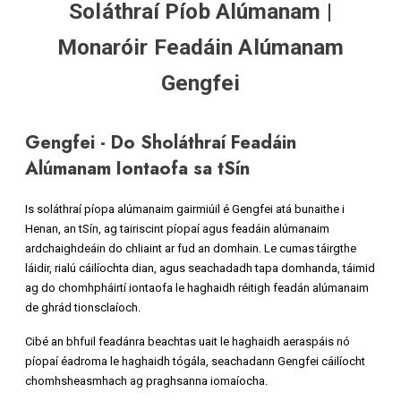
Soláthraí Píob Alúmanam |
Monaróir Feadáin Alúmanam
Gengfei
Gengfei - Do Sholáthraí Feadáin
Alúmanam Iontaofa sa tSín
Is soláthraí píopa alúmanaim gairmiúil é Gengfei atá bunaithe i
Henan, an tSín, ag tairiscint píopaí agus feadáin alúmanaim
ardchaighdeáin do chliaint ar fud an domhain. Le cumas táirgthe
láidir, rialú cáilíochta dian, agus seachadadh tapa domhanda, táimid
ag do chomhpháirtí iontaofa le haghaidh réitigh feadán alúmanaim
de ghrád tionsclaíoch.
Cibé an bhfuil feadánra beachtas uait le haghaidh aeraspáis nó
píopaí éadroma le haghaidh tógála, seachadann Gengfei cáilíocht
chomhsheasmhach ag praghsanna iomaíocha.