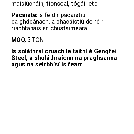
maisiúcháin, tionscal, tógáil etc.
Pacáiste:
Is féidir pacáistiú
caighdeánach, a phacáistiú de réir
riachtanais an chustaiméara
MOQ:
5 TON
Is soláthraí cruach le taithí é Gengfei
Steel, a sholáthraíonn na praghsanna
agus na seirbhísí is fearr.