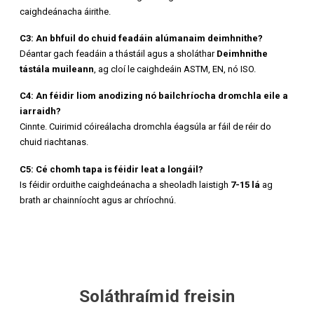
caighdeánacha áirithe.
C3: An bhfuil do chuid feadáin alúmanaim deimhnithe?
Déantar gach feadáin a thástáil agus a sholáthar
Deimhnithe
tástála muileann
, ag cloí le caighdeáin ASTM, EN, nó ISO.
C4: An féidir liom anodizing nó bailchríocha dromchla eile a
iarraidh?
Cinnte. Cuirimid cóireálacha dromchla éagsúla ar fáil de réir do
chuid riachtanas.
C5: Cé chomh tapa is féidir leat a longáil?
Is féidir orduithe caighdeánacha a sheoladh laistigh
7-15 lá
ag
brath ar chainníocht agus ar chríochnú.
Soláthraímid freisin