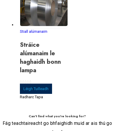
Stiall alúmanaim
Stráice
alúmanaim le
haghaidh bonn
lampa
0
As 5
Léigh Tuilleadh
Radharc Tapa
Can't find what you're looking for?
Fág teachtaireacht go bhfaighidh muid ar ais thú go