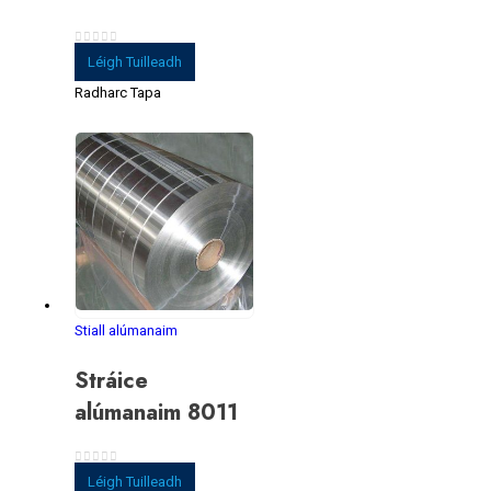
0
As 5
Léigh Tuilleadh
Radharc Tapa
Stiall alúmanaim
Stráice
alúmanaim 8011
0
As 5
Léigh Tuilleadh