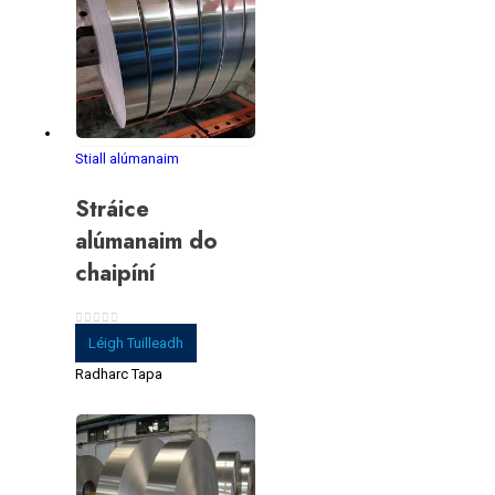
Stiall alúmanaim
Stráice
alúmanaim do
chaipíní
0
As 5
Léigh Tuilleadh
Radharc Tapa