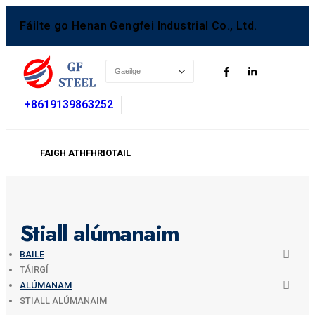
Fáilte go Henan Gengfei Industrial Co., Ltd.
+8619139863252
FAIGH ATHFHRIOTAIL
Stiall alúmanaim
BAILE
TÁIRGÍ
ALÚMANAM
STIALL ALÚMANAIM