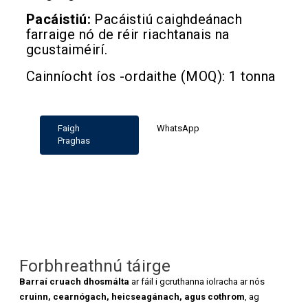
Pacáistiú:
Pacáistiú caighdeánach
farraige nó de réir riachtanais na
gcustaiméirí.
Cainníocht íos -ordaithe (MOQ): 1 tonna
Faigh
WhatsApp
Praghas
Forbhreathnú táirge
Barraí cruach dhosmálta
ar fáil i gcruthanna iolracha ar nós
cruinn, cearnógach, heicseagánach, agus cothrom
, ag