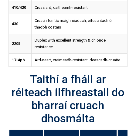
410/420
Cruas ard, caitheamh-resistant
Cruach ferritic maighnéadach, éifeachtach ó
430
thaobh costais
Duplex with excellent strength & chloride
2205
resistance
17-4ph
Ard-neart, creimeadh-resistant, deascadh-cruaite
Taithí a fháil ar
réiteach ilfhreastail do
bharraí cruach
dhosmálta