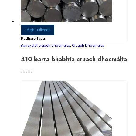
Léigh Tuilleadh
Radharc Tapa
Barra/slat cruach dhosmálta
,
Cruach Dhosmálta
410 barra bhabhta cruach dhosmálta
0
As 5