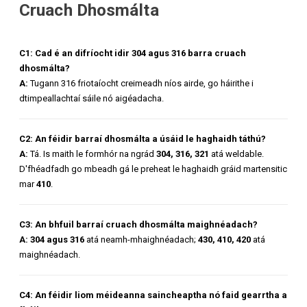
Cruach Dhosmálta
C1: Cad é an difríocht idir 304 agus 316 barra cruach
dhosmálta?
A:
Tugann 316 friotaíocht creimeadh níos airde, go háirithe i
dtimpeallachtaí sáile nó aigéadacha.
C2: An féidir barraí dhosmálta a úsáid le haghaidh táthú?
A:
Tá. Is maith le formhór na ngrád
304, 316, 321
atá weldable.
D'fhéadfadh go mbeadh gá le preheat le haghaidh gráid martensitic
mar
410
.
C3: An bhfuil barraí cruach dhosmálta maighnéadach?
A:
304 agus 316
atá neamh-mhaighnéadach;
430, 410, 420
atá
maighnéadach.
C4: An féidir liom méideanna saincheaptha nó faid gearrtha a