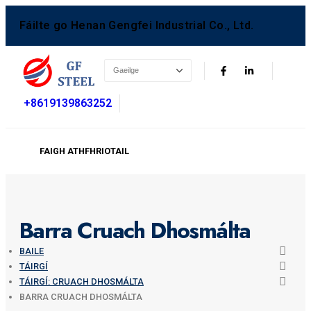
Fáilte go Henan Gengfei Industrial Co., Ltd.
+8619139863252
FAIGH ATHFHRIOTAIL
Barra Cruach Dhosmálta
BAILE
TÁIRGÍ
TÁIRGÍ: CRUACH DHOSMÁLTA
BARRA CRUACH DHOSMÁLTA