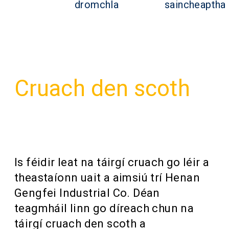
dromchla
saincheaptha
Cruach den scoth
Muinín ag tionscail
Ar fud an domhain
Is féidir leat na táirgí cruach go léir a
theastaíonn uait a aimsiú trí Henan
Gengfei Industrial Co. Déan
teagmháil linn go díreach chun na
táirgí cruach den scoth a