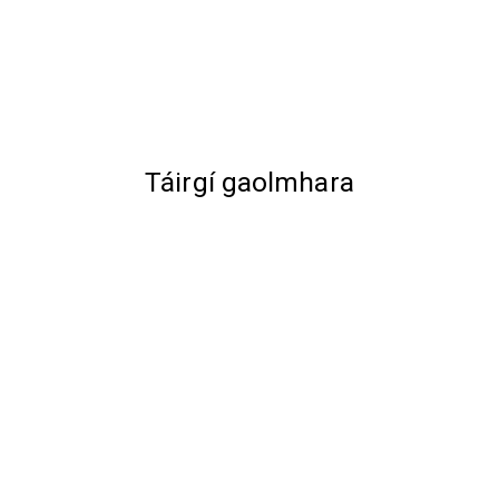
Táirgí gaolmhara