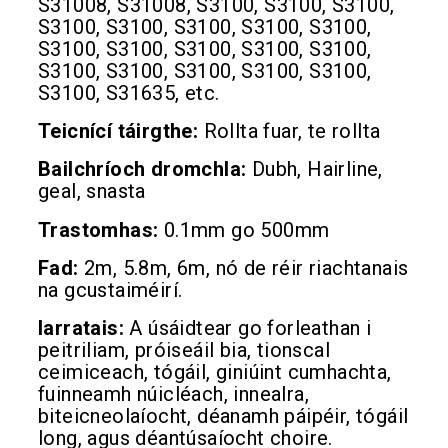
S31008, S31008, S3100, S3100, S3100,
S3100, S3100, S3100, S3100, S3100,
S3100, S3100, S3100, S3100, S3100,
S3100, S3100, S3100, S3100, S3100,
S3100, S31635, etc.
Teicnící táirgthe:
Rollta fuar, te rollta
Bailchríoch dromchla:
Dubh, Hairline,
geal, snasta
Trastomhas:
0.1mm go 500mm
Fad:
2m, 5.8m, 6m, nó de réir riachtanais
na gcustaiméirí.
Iarratais:
A úsáidtear go forleathan i
peitriliam, próiseáil bia, tionscal
ceimiceach, tógáil, giniúint cumhachta,
fuinneamh núicléach, innealra,
biteicneolaíocht, déanamh páipéir, tógáil
long, agus déantúsaíocht choire.