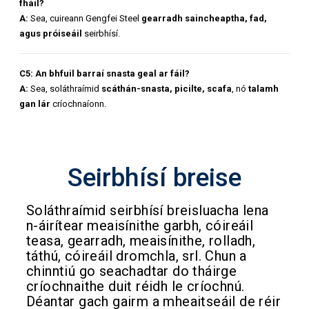
fháil?
A:
Sea, cuireann Gengfei Steel
gearradh saincheaptha, fad,
agus próiseáil
seirbhísí.
C5: An bhfuil barraí snasta geal ar fáil?
A:
Sea, soláthraímid
scáthán-snasta, picilte, scafa
, nó
talamh
gan lár
críochnaíonn.
Seirbhísí breise
Soláthraímid seirbhísí breisluacha lena
n-áirítear meaisínithe garbh, cóireáil
teasa, gearradh, meaisínithe, rolladh,
táthú, cóireáil dromchla, srl. Chun a
chinntiú go seachadtar do tháirge
críochnaithe duit réidh le críochnú.
Déantar gach gairm a mheaitseáil de réir