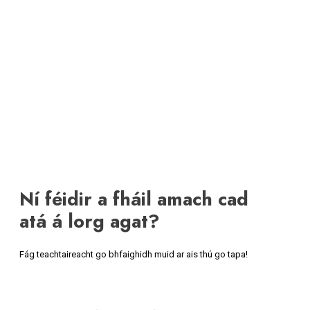
Ní féidir a fháil amach cad
atá á lorg agat?
Fág teachtaireacht go bhfaighidh muid ar ais thú go tapa!