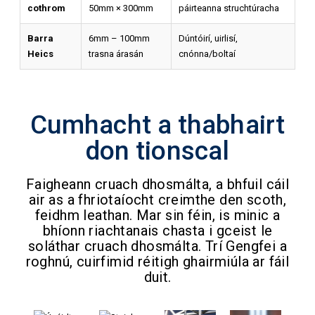
cothrom
50mm × 300mm
páirteanna struchtúracha
Barra
6mm – 100mm
Dúntóirí, uirlisí,
Heics
trasna árasán
cnónna/boltaí
Cumhacht a thabhairt
don tionscal
Faigheann cruach dhosmálta, a bhfuil cáil
air as a fhriotaíocht creimthe den scoth,
feidhm leathan. Mar sin féin, is minic a
bhíonn riachtanais chasta i gceist le
soláthar cruach dhosmálta. Trí Gengfei a
roghnú, cuirfimid réitigh ghairmiúla ar fáil
duit.