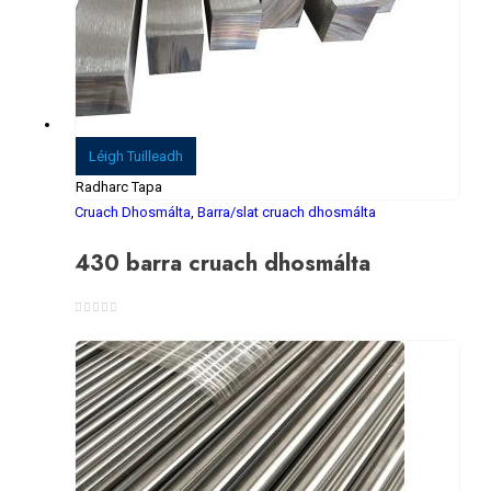
Léigh Tuilleadh
Radharc Tapa
Cruach Dhosmálta
,
Barra/slat cruach dhosmálta
430 barra cruach dhosmálta
0
As 5