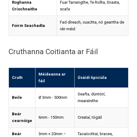
Roghanna
Fuar Tarraingthe, Te Rollta, Snasta,
Críochnaithe
scafa
Fad díreach, cuachta, nó gearrtha de
Foirm Seachadta
réir méid
Cruthanna Coitianta ar Fáil
Méideanna ar
Cruth
Úsáidí tipiciúla
fáil
Seafta, dúntóirí,
Beile
Ø 3mm - 500mm
meaisínithe
Beár
6mm - 150mm
Creataí, tógáil
cearnóige
Beár
3mm × 20mm –
Tacaíochtaí, braces,