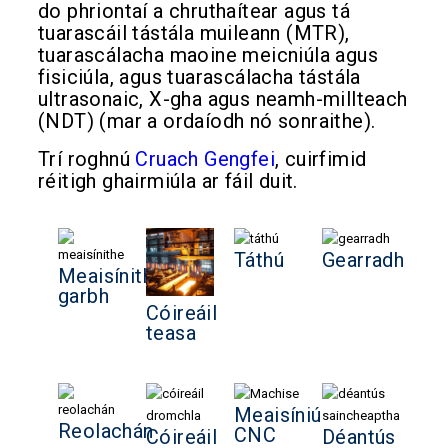
do phriontaí a chruthaítear agus tá
tuarascáil tástála muileann (MTR),
tuarascálacha maoine meicniúla agus
fisiciúla, agus tuarascálacha tástála
ultrasonaic, X-gha agus neamh-millteach
(NDT) (mar a ordaíodh nó sonraithe).
Trí roghnú
Cruach Gengfei
, cuirfimid
réitigh ghairmiúla ar fáil duit.
Táthú
Gearradh
Meaisínithe
garbh
Cóireáil
teasa
Meaisíniú
Reolachán
CNC
Cóireáil
Déantús