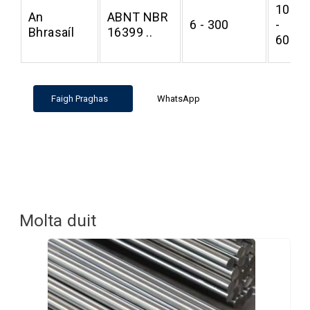
1000
An
ABNT NBR
6 - 300
-
Bhrasaíl
16399 ..
6000
Faigh Praghas
WhatsApp
Molta duit