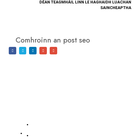
DÉAN TEAGMHÁIL LINN LE HAGHAIDH LUACHAN
SAINCHEAPTHA
Comhroinn an post seo
Cuideachta
Ár
Seirbhísí
dTeagmhálaithe
Maidir le SAM
Uimh.
191398632522
186
Déan teagmháil le SAM