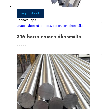
Léigh Tuilleadh
Radharc Tapa
Cruach Dhosmálta
,
Barra/slat cruach dhosmálta
316 barra cruach dhosmálta
0
As 5