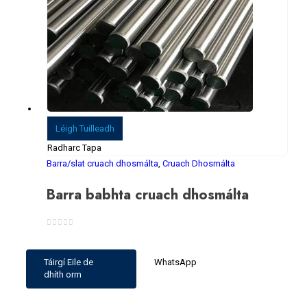
Léigh Tuilleadh
Radharc Tapa
Barra/slat cruach dhosmálta
,
Cruach Dhosmálta
Barra babhta cruach dhosmálta
0
As 5
Táirgí Eile de
WhatsApp
dhíth orm