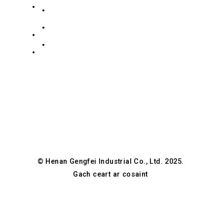
Bóthar
Bailiúchán Cruach Dhosmálta
+8619139863252
Zidong,
Bailiúchán Cruach Carbóin
eolas@gengfeisteel.com
Dúiche
Beartas Príobháideachta
Guancheng
Jenny-
Hui,
GFSteel
Zhengzhou,
Henan,
tSín
© Henan Gengfei Industrial Co., Ltd. 2025.
Gach ceart ar cosaint