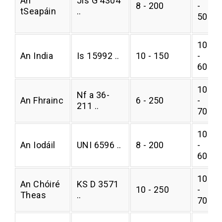
An
Jis G 4304
8 - 200
-
tSeapáin
..
5000
1000
An India
Is 15992 ..
10 - 150
-
6000
1000
Nf a 36-
An Fhrainc
6 - 250
-
211 ..
7000
1000
An Iodáil
UNI 6596 ..
8 - 200
-
6000
1000
An Chóiré
KS D 3571
10 - 250
-
Theas
..
7000