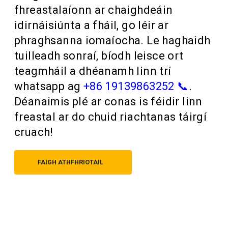
fhreastalaíonn ar chaighdeáin
idirnáisiúnta a fháil, go léir ar
phraghsanna iomaíocha. Le haghaidh
tuilleadh sonraí, bíodh leisce ort
teagmháil a dhéanamh linn trí
whatsapp ag
+86 19139863252 📞
.
Déanaimis plé ar conas is féidir linn
freastal ar do chuid riachtanas táirgí
cruach!
FAIGH ATHFHRIOTAIL