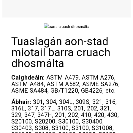
Tuaslagán aon-stad
miotail barra cruach
dhosmálta
Caighdeáin:
ASTM A479, ASTM A276,
ASTM A484, ASTM A582, ASME SA276,
ASME SA484, GB/T1220, GB4226, etc.
Ábhair:
301, 304, 304L, 309S, 321, 316,
316L, 317, 317L, 310S, 201, 202, 321,
329, 347, 347H, 201, 202, 410, 420, 430,
S20100, S20200, S30100, S30400,
S30403, S308, S3100, S3100, S31008,