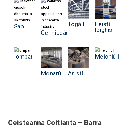
Tógáil
Feistí
Saol
leighis
Ceimiceán
Iompar
Meicniúil
Monarú
An stíl
Ceisteanna Coitianta – Barra