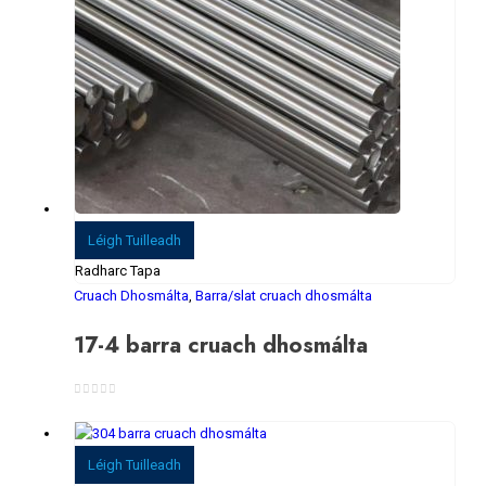
Léigh Tuilleadh
Radharc Tapa
Cruach Dhosmálta
,
Barra/slat cruach dhosmálta
17-4 barra cruach dhosmálta
0
As 5
Léigh Tuilleadh