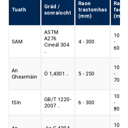
Raon
Raon
Grád /
Tuath
trastomhas
fad
sonraíocht
(mm)
(mm)
ASTM
1000
A276
SAM
4 - 300
-
Cineál 304
6000
..
1000
An
Ó 1,4301 ..
5 - 250
-
Ghearmáin
7000
1000
GB/T 1220-
tSín
6 - 300
-
2007 ..
8000
1000