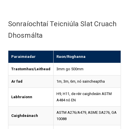
Sonraíochtaí Teicniúla Slat Cruach
Dhosmálta
Paraiméadar
Raon/Roghanna
Trastomhas/Leithead
3mm go 500mm
Ar fad
1m, 3m, 6m, nó saincheaptha
H9, H11, de réir caighdeáin ASTM
Labhraíonn
A484 nó EN
ASTM A276/A479, ASME SA276, GA
Caighdeánach
10088