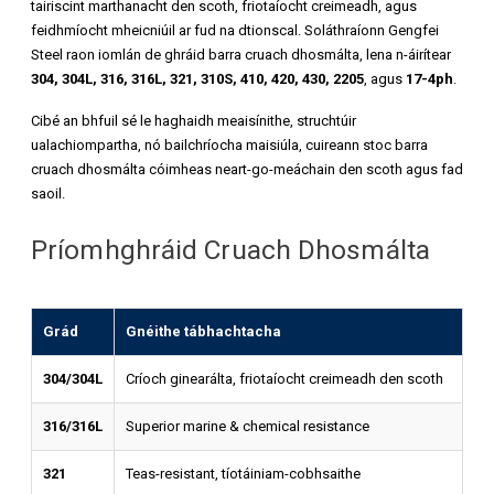
tairiscint marthanacht den scoth, friotaíocht creimeadh, agus
feidhmíocht mheicniúil ar fud na dtionscal. Soláthraíonn Gengfei
Steel raon iomlán de ghráid barra cruach dhosmálta, lena n-áirítear
304, 304L, 316, 316L, 321, 310S, 410, 420, 430, 2205
, agus
17-4ph
.
Cibé an bhfuil sé le haghaidh meaisínithe, struchtúir
ualachiompartha, nó bailchríocha maisiúla, cuireann stoc barra
cruach dhosmálta cóimheas neart-go-meáchain den scoth agus fad
saoil.
Príomhghráid Cruach Dhosmálta
Grád
Gnéithe tábhachtacha
304/304L
Críoch ginearálta, friotaíocht creimeadh den scoth
316/316L
Superior marine & chemical resistance
321
Teas-resistant, tíotáiniam-cobhsaithe