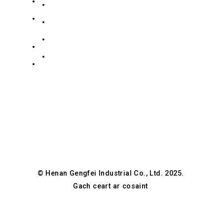
191398632522
186
Déan teagmháil le SAM
Bóthar
Bailiúchán Cruach Dhosmálta
+8619139863252
Zidong,
Bailiúchán Cruach Carbóin
eolas@gengfeisteel.com
Dúiche
Beartas Príobháideachta
Guancheng
Jenny-
Hui,
GFSteel
Zhengzhou,
Henan,
tSín
© Henan Gengfei Industrial Co., Ltd. 2025.
Gach ceart ar cosaint