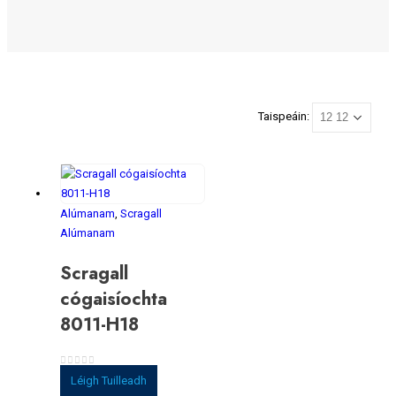
Taispeáin:
Alúmanam
,
Scragall
Alúmanam
Scragall
cógaisíochta
8011-H18
0
As 5
Léigh Tuilleadh