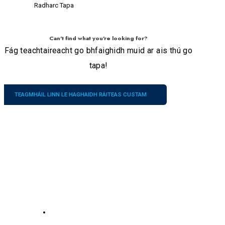
Radharc Tapa
Can't find what you're looking for?
Fág teachtaireacht go bhfaighidh muid ar ais thú go
tapa!
TEAGMHÁIL LINN LE HAGHAIDH RÁITEAS CUSTAM
Cuideachta
Ár
Seirbhísí
dTeagmhálaithe
Maidir le SAM
Uimh.