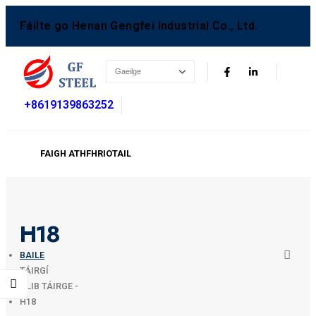
Fáilte go Henan Gengfei Industrial Co., Ltd.
+8619139863252
FAIGH ATHFHRIOTAIL
H18
BAILE
TÁIRGÍ
CLIB TÁIRGE -
H18