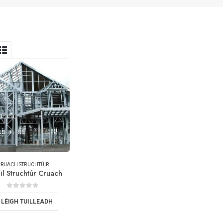
RUACH STRUCHTÚIR
il Struchtúr Cruach
0
As 5
LÉIGH TUILLEADH