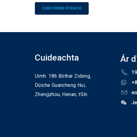
Alternative:
Cuideachta
Ár 
19
Uimh. 186 Bóthar Zidong,
+
Dúiche Guancheng Hui,
eo
Zhengzhou,
Henan,
tSín
Je