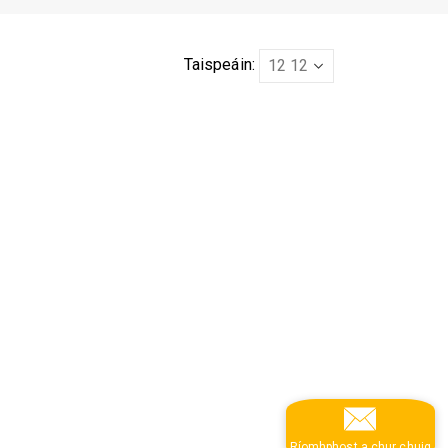
Taispeáin:
Ríomhphost a chur chuig