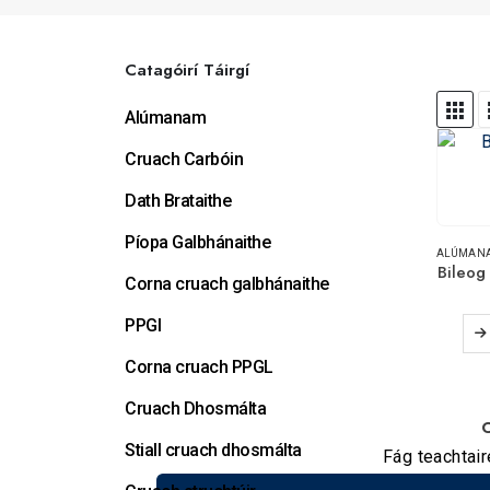
Catagóirí Táirgí
Alúmanam
Cruach Carbóin
Dath Brataithe
Píopa Galbhánaithe
ALÚMAN
Bileog
Corna cruach galbhánaithe
PPGI
Corna cruach PPGL
Cruach Dhosmálta
C
Stiall cruach dhosmálta
Fág teachtair