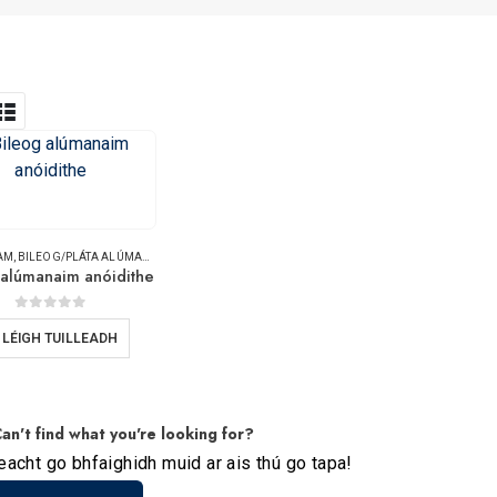
AM
,
BILEOG/PLÁTA ALÚMANAIM
 alúmanaim anóidithe
0
As 5
LÉIGH TUILLEADH
an't find what you're looking for?
eacht go bhfaighidh muid ar ais thú go tapa!