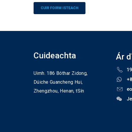
Alternative:
Cuideachta
Ár 
19
Uimh. 186 Bóthar Zidong,
+
Dúiche Guancheng Hui,
eo
Zhengzhou,
Henan,
tSín
Je