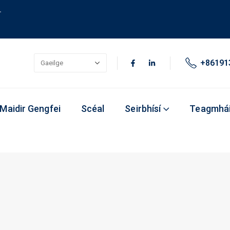
.
+86191
Maidir Gengfei
Scéal
Seirbhísí
Teagmhái