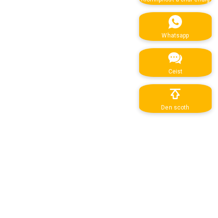
Whatsapp
Ceist
Den scoth