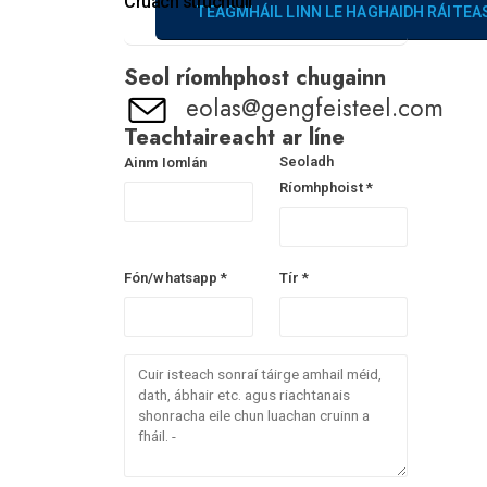
Cruach struchtúir
TEAGMHÁIL LINN LE HAGHAIDH RÁITE
Seol ríomhphost chugainn
eolas@gengfeisteel.com
Teachtaireacht ar líne
Seoladh
Ainm Iomlán
Ríomhphoist *
Fón/whatsapp *
Tír *