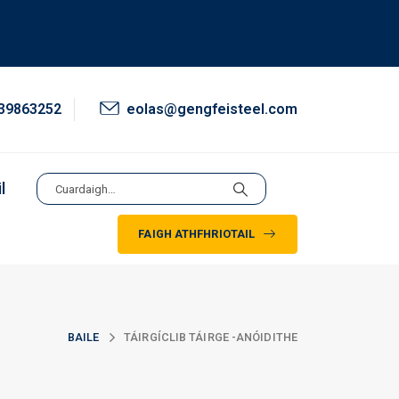
39863252
eolas@gengfeisteel.com
l
FAIGH ATHFHRIOTAIL
BAILE
TÁIRGÍ
CLIB TÁIRGE -
ANÓIDITHE