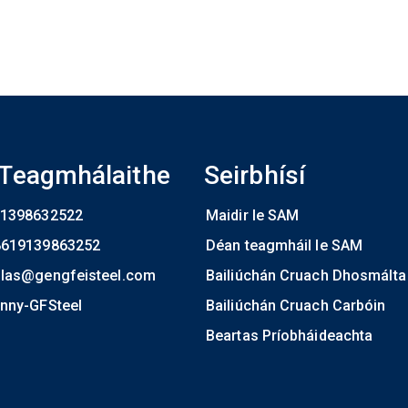
dTeagmhálaithe
Seirbhísí
1398632522
Maidir le SAM
8619139863252
Déan teagmháil le SAM
las@gengfeisteel.com
Bailiúchán Cruach Dhosmálta
nny-GFSteel
Bailiúchán Cruach Carbóin
Beartas Príobháideachta