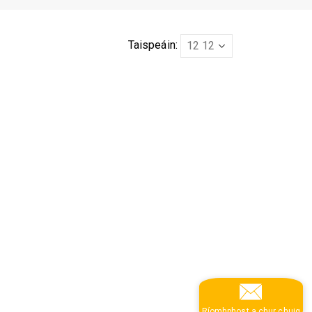
Taispeáin:
Ríomhphost a chur chuig