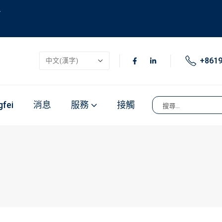
.
+861
fei
消息
服務
接觸