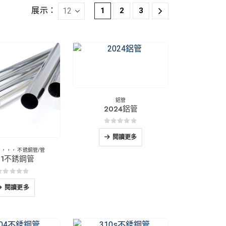
展示：
1
2
3
鋁管
2024鋁管
0
5分
閱讀更多
，，，，
不銹鋼管/管
01不銹鋼管
0
5分
閱讀更多