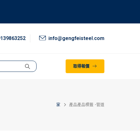
9139863252
info@gengfeisteel.com
取得報價
家
產品
產品標籤 -
管道