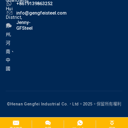
Guancheng
+8619139863252
Hui
info@gengfeisteel.com
District,
Jenny-
鄭
GFSteel
州,
河
南、
中
國
©Henan Gengfei Industrial Co.，Ltd。2025。保留所有權利