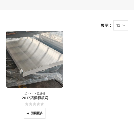
展示：
鋁
，，，，
鋁板/板
2017鋁板和板塊
0
5分
閱讀更多