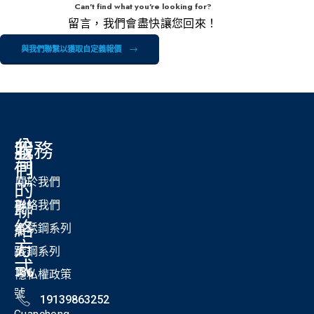
Can't find what you're looking for?
留言，我們會盡快讓您回來！
與我們聯繫以獲取自定義報價
公
我
服務
司
們
關於我們
的
聯
聯絡我們
紫
絡
不銹鋼系列
東
方
路
碳鋼系列
式
186
隱私權政策
號
19139863252