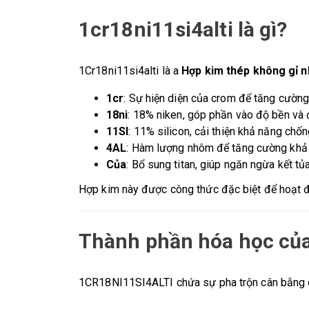
1cr18ni11si4alti là gì?
1Cr18ni11si4alti là a
Hợp kim thép không gỉ n
1cr
: Sự hiện diện của crom để tăng cườn
18ni
: 18% niken, góp phần vào độ bền và 
11SI
: 11% silicon, cải thiện khả năng chố
4AL
: Hàm lượng nhôm để tăng cường khả n
Của
: Bổ sung titan, giúp ngăn ngừa kết t
Hợp kim này được công thức đặc biệt để hoạt độ
Thành phần hóa học củ
1CR18NI11SI4ALTI chứa sự pha trộn cân bằng củ