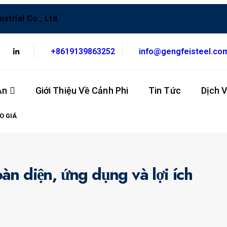
trial Co., Ltd.
+8619139863252
info@gengfeisteel.co
Án
Giới Thiệu Về Cảnh Phi
Tin Tức
Dịch 
O GIÁ
n diện, ứng dụng và lợi ích