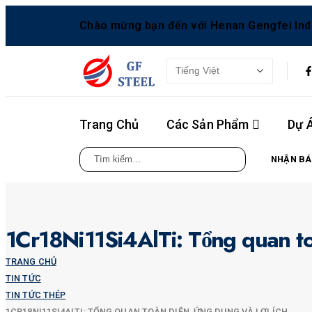
Chào mừng bạn đến với Henan Gengfei Indus
Trang Chủ
Các Sản Phẩm
Dự 
NHẬN BÁ
1Cr18Ni11Si4AlTi: Tổng quan toà
TRANG CHỦ
TIN TỨC
TIN TỨC THÉP
1CR18NI11SI4ALTI: TỔNG QUAN TOÀN DIỆN, ỨNG DỤNG VÀ LỢI ÍCH