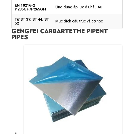
EN 10216-2
Ứng dụng áp lực ở Châu Âu
P235GH/P265GH
Từ ST 37, ST 44, ST
Mục đích cấu trúc và cơ học
52
GENGFEI CARBARTETHE PIPENT
PIPES