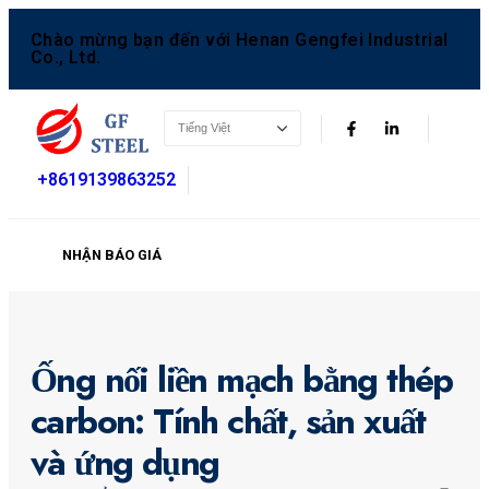
Chào mừng bạn đến với Henan Gengfei Industrial
Co., Ltd.
+8619139863252
NHẬN BÁO GIÁ
Ống nối liền mạch bằng thép
carbon: Tính chất, sản xuất
và ứng dụng