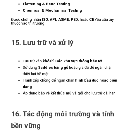
Flattening & Bend Testing
Chemical & Mechanical Testing
Được chứng nhận
ISO, API, ASME, PED
, hoặc
CE
Yêu cầu tùy
thuộc vào thị trường.
15. Lưu trữ và xử lý
Lưu trữ vào
khô
Thì
Các khu vực thông báo tốt
Sử dụng
Saddles bằng gỗ
hoặc giá đỡ để ngăn chặn
thiệt hại bề mặt
Tránh xếp chồng để ngăn chặn
hình bầu dục hoặc biến
dạng
Áp dụng bảo vệ
kết thúc mũ
Và
gói
cho lưu trữ dài hạn
16. Tác động môi trường và tính
bền vững