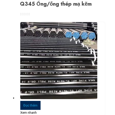
Q345 Ống/ống thép mạ kẽm
0
trong số 5
Đọc thêm
Xem nhanh