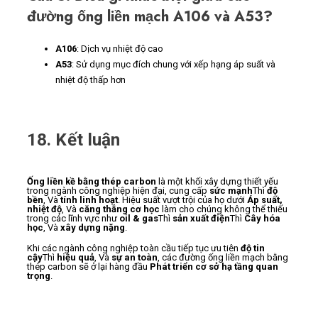
đường ống liền mạch A106 và A53?
A106
: Dịch vụ nhiệt độ cao
A53
: Sử dụng mục đích chung với xếp hạng áp suất và
nhiệt độ thấp hơn
18. Kết luận
Ống liền kề bằng thép carbon
là một khối xây dựng thiết yếu
trong ngành công nghiệp hiện đại, cung cấp
sức mạnh
Thì
độ
bền
, Và
tính linh hoạt
. Hiệu suất vượt trội của họ dưới
Áp suất,
nhiệt độ
, Và
căng thẳng cơ học
làm cho chúng không thể thiếu
trong các lĩnh vực như
oil & gas
Thì
sản xuất điện
Thì
Cây hóa
học
, Và
xây dựng nặng
.
Khi các ngành công nghiệp toàn cầu tiếp tục ưu tiên
độ tin
cậy
Thì
hiệu quả
, Và
sự an toàn
, các đường ống liền mạch bằng
thép carbon sẽ ở lại hàng đầu
Phát triển cơ sở hạ tầng quan
trọng
.