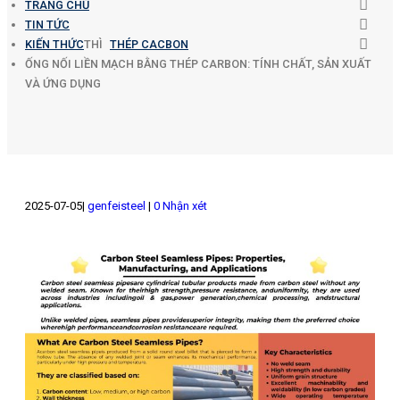
TRANG CHỦ
TIN TỨC
KIẾN THỨC
THÌ
THÉP CACBON
ỐNG NỐI LIỀN MẠCH BẰNG THÉP CARBON: TÍNH CHẤT, SẢN XUẤT
VÀ ỨNG DỤNG
2025-07-05
genfeisteel
0 Nhận xét