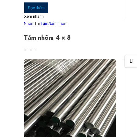
Đọc thêm
Xem nhanh
Nhôm
Thì
Tấm/tấm nhôm
Tấm nhôm 4 × 8
0
trong số 5