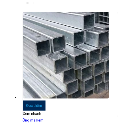
0
trong số 5
Đọc thêm
Xem nhanh
Ống mạ kẽm