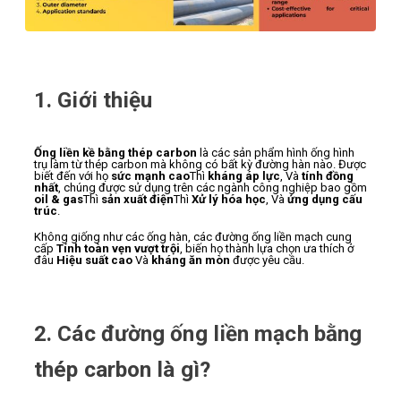
1. Giới thiệu
Ống liền kề bằng thép carbon
là các sản phẩm hình ống hình
trụ làm từ thép carbon mà không có bất kỳ đường hàn nào. Được
biết đến với họ
sức mạnh cao
Thì
kháng áp lực
, Và
tính đồng
nhất
, chúng được sử dụng trên các ngành công nghiệp bao gồm
oil & gas
Thì
sản xuất điện
Thì
Xử lý hóa học
, Và
ứng dụng cấu
trúc
.
Không giống như các ống hàn, các đường ống liền mạch cung
cấp
Tính toàn vẹn vượt trội
, biến họ thành lựa chọn ưa thích ở
đâu
Hiệu suất cao
Và
kháng ăn mòn
được yêu cầu.
2. Các đường ống liền mạch bằng
thép carbon là gì?