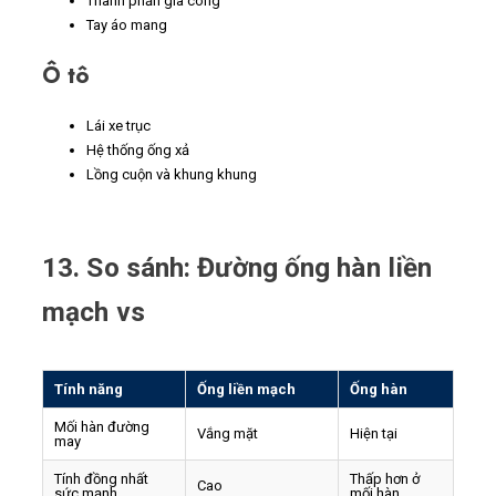
Thành phần gia công
Tay áo mang
Ô tô
Lái xe trục
Hệ thống ống xả
Lồng cuộn và khung khung
13. So sánh: Đường ống hàn liền
mạch vs
Tính năng
Ống liền mạch
Ống hàn
Mối hàn đường
Vắng mặt
Hiện tại
may
Tính đồng nhất
Thấp hơn ở
Cao
sức mạnh
mối hàn