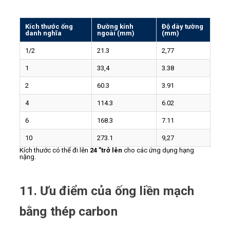
Kích thước ống
Đường kính
Độ dày tường
danh nghĩa
ngoài (mm)
(mm)
1/2
21.3
2,77
1
33,4
3.38
2
60.3
3.91
4
114.3
6.02
6
168.3
7.11
10
273.1
9,27
Kích thước có thể đi lên
24 ”trở lên
cho các ứng dụng hạng
nặng.
11. Ưu điểm của ống liền mạch
bằng thép carbon