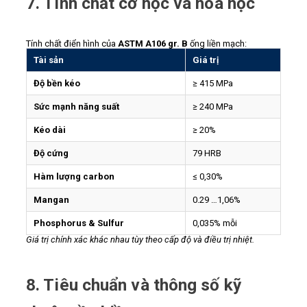
7. Tính chất cơ học và hóa học
Tính chất điển hình của
ASTM A106 gr. B
ống liền mạch:
Tài sản
Giá trị
Độ bền kéo
≥ 415 MPa
Sức mạnh năng suất
≥ 240 MPa
Kéo dài
≥ 20%
Độ cứng
79 HRB
Hàm lượng carbon
≤ 0,30%
Mangan
0.29 …1,06%
Phosphorus & Sulfur
0,035% mỗi
Giá trị chính xác khác nhau tùy theo cấp độ và điều trị nhiệt.
8. Tiêu chuẩn và thông số kỹ