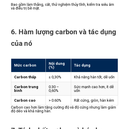
Bao gồm làm thẳng, cắt, thử nghiệm thủy tĩnh, kiểm tra siêu âm
và điều trị bề mặt.
6. Hàm lượng carbon và tác dụng
của nó
Nội dung
Mức carbon
Tác dụng
(%)
Carbon thấp
≤ 0,30%
Khả năng hàn tốt, dễ uốn
Carbon trung
0.30 –
Sức mạnh cao hơn, ít dễ
bình
0,60%
uốn
Carbon cao
> 0.60%
Rất cứng, giòn, hàn kém
Carbon cao hơn làm tăng cường độ và độ cứng nhưng làm giảm
độ dẻo và khả năng hàn.