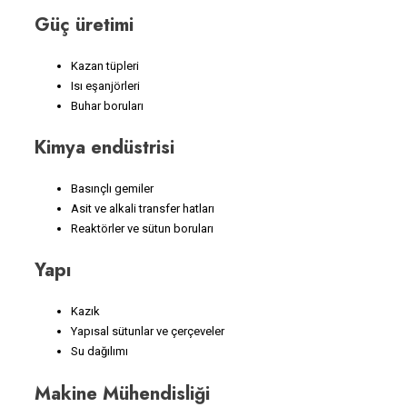
Güç üretimi
Kazan tüpleri
Isı eşanjörleri
Buhar boruları
Kimya endüstrisi
Basınçlı gemiler
Asit ve alkali transfer hatları
Reaktörler ve sütun boruları
Yapı
Kazık
Yapısal sütunlar ve çerçeveler
Su dağılımı
Makine Mühendisliği