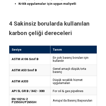
Kritik uygulamalar için uygun maliyetli
4 Sakinsiz borularda kullanılan
karbon çeliği dereceleri
Seviye
Tanım
En çok basınç boruları için
ASTM A106 Sınıf B
kullanılır
Genel amaçlı düşük/orta
ASTM A53 Sınıf B
basınç
Düşük sıcaklık hizmet
ASTM A333
uygulamaları
API 5L GR B / X42 - X80
For oil & gas pipelines
EN 10216-2
Avrupa'da Basınç Başvuruları
P235GH/P265GH