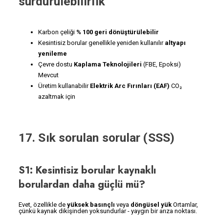
sürdürülebilirlik
Karbon çeliği
% 100 geri dönüştürülebilir
Kesintisiz borular genellikle yeniden kullanılır
altyapı
yenileme
Çevre dostu
Kaplama Teknolojileri
(FBE, Epoksi)
Mevcut
Üretim kullanabilir
Elektrik Arc Fırınları (EAF)
CO₂
azaltmak için
17. Sık sorulan sorular (SSS)
S1: Kesintisiz borular kaynaklı
borulardan daha güçlü mü?
Evet, özellikle de
yüksek basınçlı
veya
döngüsel yük
Ortamlar,
çünkü kaynak dikişinden yoksundurlar - yaygın bir arıza noktası.