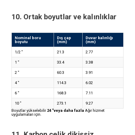
10. Ortak boyutlar ve kalınlıklar
Nominal boru
Dış çap
Duvar kalınlığı
boyutu
(mm)
(mm)
1/2 ″
21.3
2.77
1 ″
33.4
3.38
2 ″
60.3
3.91
4 ″
114.3
6.02
6 ″
168.3
7.11
10 ″
273.1
9.27
Boyutlar yükselebilir
24 ”veya daha fazla
Ağır hizmet
uygulamaları için.
11. Karbon çelik dikişsiz