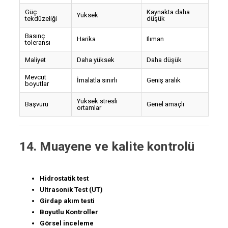
Güç
Kaynakta daha
Yüksek
tekdüzeliği
düşük
Basınç
Harika
Ilıman
toleransı
Maliyet
Daha yüksek
Daha düşük
Mevcut
İmalatla sınırlı
Geniş aralık
boyutlar
Yüksek stresli
Başvuru
Genel amaçlı
ortamlar
14. Muayene ve kalite kontrolü
Hidrostatik test
Ultrasonik Test (UT)
Girdap akım testi
Boyutlu Kontroller
Görsel inceleme