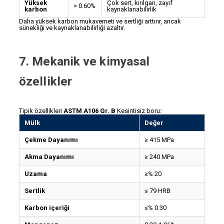
Yüksek
Çok sert, kırılgan, zayıf
> 0.60%
karbon
kaynaklanabilirlik
Daha yüksek karbon mukavemeti ve sertliği arttırır, ancak
sünekliği ve kaynaklanabilirliği azaltır.
7. Mekanik ve kimyasal
özellikler
Tipik özellikleri
ASTM A106 Gr. B
Kesintisiz boru:
Mülk
Değer
Çekme Dayanımı
≥ 415 MPa
Akma Dayanımı
≥ 240 MPa
Uzama
≥% 20
Sertlik
≤ 79 HRB
Karbon içeriği
≤% 0.30