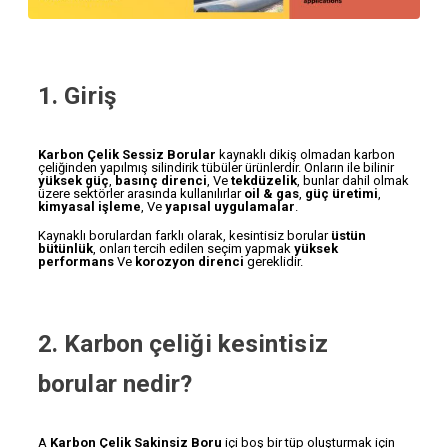
1. Giriş
Karbon Çelik Sessiz Borular
kaynaklı dikiş olmadan karbon
çeliğinden yapılmış silindirik tübüler ürünlerdir. Onların ile bilinir
yüksek güç
,
basınç direnci
, Ve
tekdüzelik
, bunlar dahil olmak
üzere sektörler arasında kullanılırlar
oil & gas
,
güç üretimi
,
kimyasal işleme
, Ve
yapısal uygulamalar
.
Kaynaklı borulardan farklı olarak, kesintisiz borular
üstün
bütünlük
, onları tercih edilen seçim yapmak
yüksek
performans
Ve
korozyon direnci
gereklidir.
2. Karbon çeliği kesintisiz
borular nedir?
A
Karbon Çelik Sakinsiz Boru
içi boş bir tüp oluşturmak için