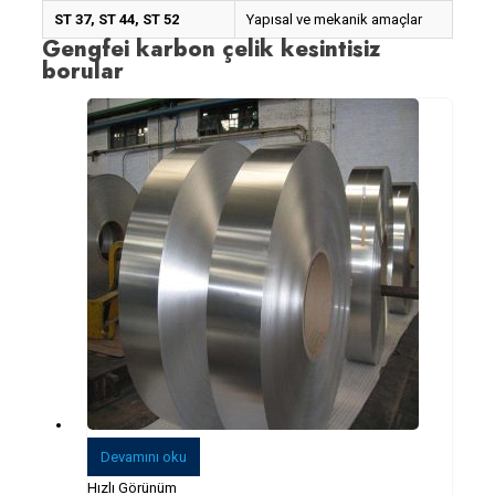
ST 37, ST 44, ST 52
Yapısal ve mekanik amaçlar
Gengfei karbon çelik kesintisiz
borular
Devamını oku
Hızlı Görünüm