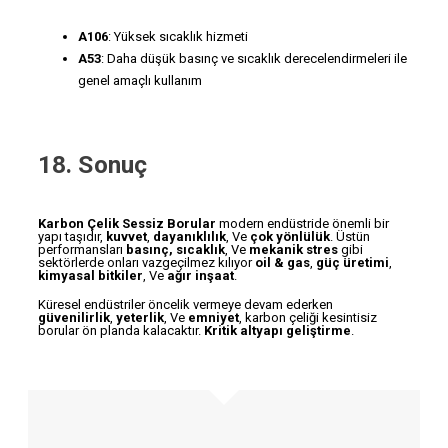
A106
: Yüksek sıcaklık hizmeti
A53
: Daha düşük basınç ve sıcaklık derecelendirmeleri ile
genel amaçlı kullanım
18. Sonuç
Karbon Çelik Sessiz Borular
modern endüstride önemli bir
yapı taşıdır,
kuvvet
,
dayanıklılık
, Ve
çok yönlülük
. Üstün
performansları
basınç, sıcaklık
, Ve
mekanik stres
gibi
sektörlerde onları vazgeçilmez kılıyor
oil & gas
,
güç üretimi
,
kimyasal bitkiler
, Ve
ağır inşaat
.
Küresel endüstriler öncelik vermeye devam ederken
güvenilirlik
,
yeterlik
, Ve
emniyet
, karbon çeliği kesintisiz
borular ön planda kalacaktır.
Kritik altyapı geliştirme
.