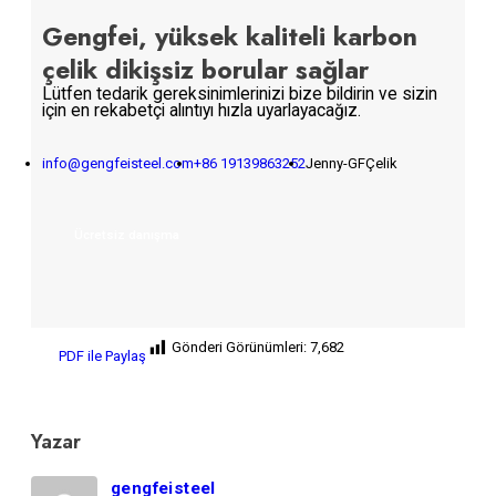
Gengfei, yüksek kaliteli karbon
çelik dikişsiz borular sağlar
Lütfen tedarik gereksinimlerinizi bize bildirin ve sizin
için en rekabetçi alıntıyı hızla uyarlayacağız.
info@gengfeisteel.com
+86 19139863252
Jenny-GFÇelik
Ücretsiz danışma
Gönderi Görünümleri:
7,682
PDF ile Paylaş
Yazar
gengfeisteel