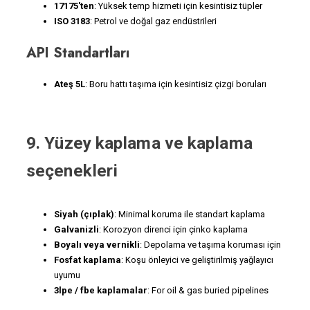
17175'ten
: Yüksek temp hizmeti için kesintisiz tüpler
ISO 3183
: Petrol ve doğal gaz endüstrileri
API Standartları
Ateş 5L
: Boru hattı taşıma için kesintisiz çizgi boruları
9. Yüzey kaplama ve kaplama
seçenekleri
Siyah (çıplak)
: Minimal koruma ile standart kaplama
Galvanizli
: Korozyon direnci için çinko kaplama
Boyalı veya vernikli
: Depolama ve taşıma koruması için
Fosfat kaplama
: Koşu önleyici ve geliştirilmiş yağlayıcı
uyumu
3lpe / fbe kaplamalar
: For oil & gas buried pipelines