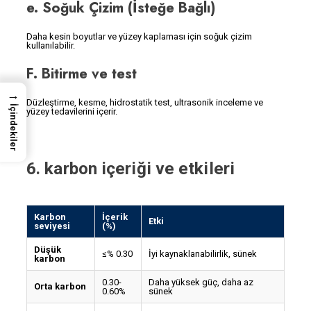
e. Soğuk Çizim (İsteğe Bağlı)
Daha kesin boyutlar ve yüzey kaplaması için soğuk çizim
kullanılabilir.
F. Bitirme ve test
→
Düzleştirme, kesme, hidrostatik test, ultrasonik inceleme ve
İçindekiler
yüzey tedavilerini içerir.
6. karbon içeriği ve etkileri
Karbon
İçerik
Etki
seviyesi
(%)
Düşük
≤% 0.30
İyi kaynaklanabilirlik, sünek
karbon
0.30-
Daha yüksek güç, daha az
Orta karbon
0.60%
sünek