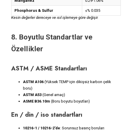
Manganez
0.29-1.06%
Phosphorus & Sulfur
≤% 0.035
Kesin değerler dereceye ve ısıl işlemeye göre değişir.
8. Boyutlu Standartlar ve
Özellikler
ASTM / ASME Standartları
ASTM A106
(Yüksek TEMP için dikişsiz karbon çelik
boru)
ASTM A53
(Genel amaç)
ASME B36.10m
(Boru boyutu boyutları)
En / din / iso standartları
10216-1 / 10216-2'de
: Sorunsuz basınç boruları