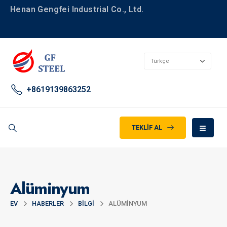
Henan Gengfei Industrial Co., Ltd.
+8619139863252
TEKLIF AL
Alüminyum
EV
HABERLER
BILGI
ALÜMINYUM