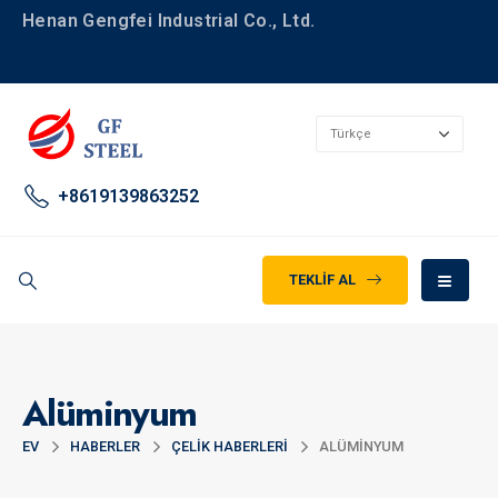
Henan Gengfei Industrial Co., Ltd.
+8619139863252
TEKLIF AL
Alüminyum
EV
HABERLER
ÇELIK HABERLERI
ALÜMINYUM