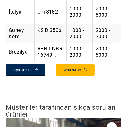
1000 -
2000 -
İtalya
Uni 8182 ..
0.
2000
6000
Güney
KS D 3506
1000 -
2000 -
0.
Kore
..
2000
7000
ABNT NBR
1000 -
2000 -
Brezilya
0.
16749 ..
2000
6000
Fiyat almak
WhatsApp
Müşteriler tarafından sıkça sorulan
ürünler