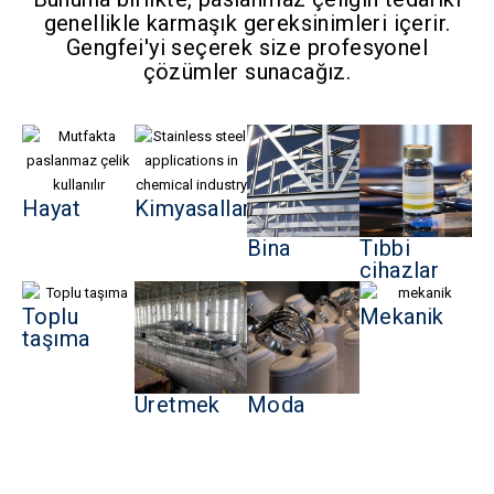
genellikle karmaşık gereksinimleri içerir.
Gengfei'yi seçerek size profesyonel
çözümler sunacağız.
Hayat
Kimyasallar
Bina
Tıbbi
cihazlar
Toplu
Mekanik
taşıma
Üretmek
Moda