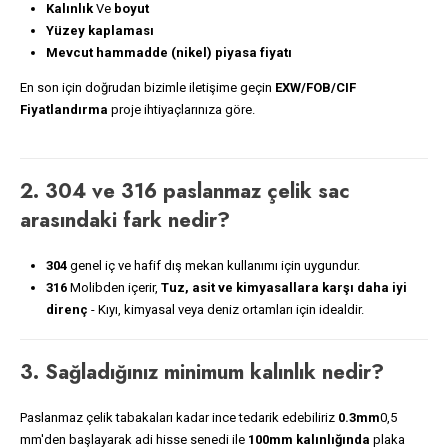
Kalınlık
Ve
boyut
Yüzey kaplaması
Mevcut hammadde (nikel) piyasa fiyatı
En son için doğrudan bizimle iletişime geçin
EXW/FOB/CIF
Fiyatlandırma
proje ihtiyaçlarınıza göre.
2. 304 ve 316 paslanmaz çelik sac
arasındaki fark nedir?
304
genel iç ve hafif dış mekan kullanımı için uygundur.
316
Molibden içerir,
Tuz, asit ve kimyasallara karşı daha iyi
direnç
- Kıyı, kimyasal veya deniz ortamları için idealdir.
3. Sağladığınız minimum kalınlık nedir?
Paslanmaz çelik tabakaları kadar ince tedarik edebiliriz
0.3mm
0,5
mm'den başlayarak adi hisse senedi ile
100mm kalınlığında
plaka