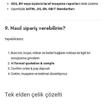
SGS, BV veya üçüncü taraf muayene raporları
istek üzerine
Uyumluluk
ASTM, JIS, EN, GB/T Standartları
9. Nasıl sipariş verebilirim?
Yapabilirsiniz:
Bize not, boyut, miktar ve hedef bağlantı noktası ile ilgili bir
soruşturma gönderin
Al
formal quotation & sample
Confirm order & pay deposit
Üretim, muayene ve teslimat düzenliyoruz
Tek elden çelik çözelti