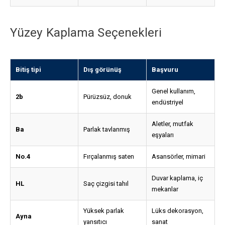
Yüzey Kaplama Seçenekleri
Bitiş tipi
Dış görünüş
Başvuru
Genel kullanım,
2b
Pürüzsüz, donuk
endüstriyel
Aletler, mutfak
Ba
Parlak tavlanmış
eşyaları
No.4
Fırçalanmış saten
Asansörler, mimari
Duvar kaplama, iç
HL
Saç çizgisi tahıl
mekanlar
Yüksek parlak
Lüks dekorasyon,
Ayna
yansıtıcı
sanat