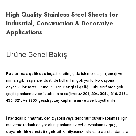
High-Quality Stainless Steel Sheets for
Industrial, Construction & Decorative
Applications
Ürüne Genel Bakış
Paslanmaz çelik sac
inşaat, üretim, gıda işleme, ulaşım, enerji ve
mimari gibi sayısız endüstride kullanılan çok yönlü, korozyona
dayanıklı bir metal üründür. -Den
Gengfei çeliği
, Gibi sınıflarda çok
çeşitli paslanmaz çelik tabakalar sağlıyoruz
201, 304, 304L, 316, 316L,
430, 321
, Ve
2205
, çeşitli yüzey kaplamaları ve özel boyutları ile.
İster ticari bir mutfak, deniz yapısı veya dekoratif duvar kaplaması için
malzeme tedarik ediyor olun, paslanmaz çelik levhalarımız
güç,
dayanıklılık ve estetik çekicilik
İhtiyacınız - uluslararası standartlara