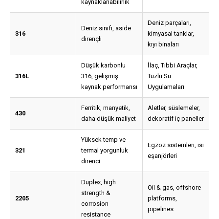
kaynaklanabilirlik
Deniz parçaları,
Deniz sınıfı, aside
316
kimyasal tanklar,
dirençli
kıyı binaları
Düşük karbonlu
İlaç, Tıbbi Araçlar,
316L
316, gelişmiş
Tuzlu Su
kaynak performansı
Uygulamaları
Ferritik, manyetik,
Aletler, süslemeler,
430
daha düşük maliyet
dekoratif iç paneller
Yüksek temp ve
Egzoz sistemleri, ısı
321
termal yorgunluk
eşanjörleri
direnci
Duplex, high
Oil & gas, offshore
strength &
2205
platforms,
corrosion
pipelines
resistance