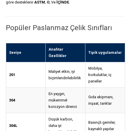
göre desteklenir
ASTM
,
O
, Ve
İÇİNDE
.
Popüler Paslanmaz Çelik Sınıfları
Anahtar
Seviye
Tipik uygulamalar
Özellikler
Mobilya,
Maliyet etkin, iyi
201
korkuluklar, iç
biçimlendirilebilirlik
paneller
En yaygın,
Gıda ekipmanı,
304
mükemmel
inşaat, tanklar
korozyon direnci
Düşük karbon,
Basınçlı gemiler,
304L
daha iyi
kaynaklı yapılar