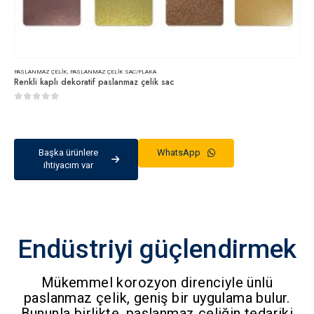
PASLANMAZ ÇELIK
,
PASLANMAZ ÇELIK SAC/PLAKA
Renkli kaplı dekoratif paslanmaz çelik sac
0
5 üzerinden
Başka ürünlere
WhatsApp
ihtiyacım var
Endüstriyi güçlendirmek
Mükemmel korozyon direnciyle ünlü
paslanmaz çelik, geniş bir uygulama bulur.
Bununla birlikte, paslanmaz çeliğin tedariki