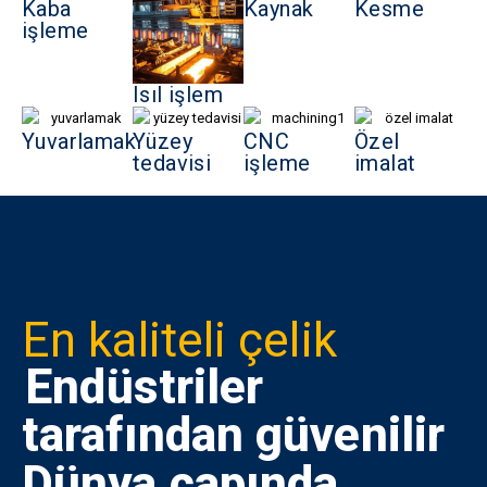
Kaba
Kaynak
Kesme
işleme
Isıl işlem
Yuvarlamak
Yüzey
CNC
Özel
tedavisi
işleme
imalat
En kaliteli çelik
Endüstriler
tarafından güvenilir
Dünya çapında