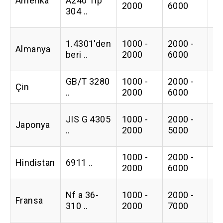
Amerika
A240 Tip
0.
2000
6000
304 ..
1.4301'den
1000 -
2000 -
Almanya
0.
beri ..
2000
6000
GB/T 3280
1000 -
2000 -
Çin
0.
..
2000
6000
JIS G 4305
1000 -
2000 -
Japonya
0.
..
2000
5000
1000 -
2000 -
Hindistan
6911 ..
0.
2000
6000
Nf a 36-
1000 -
2000 -
Fransa
0.
310 ..
2000
7000