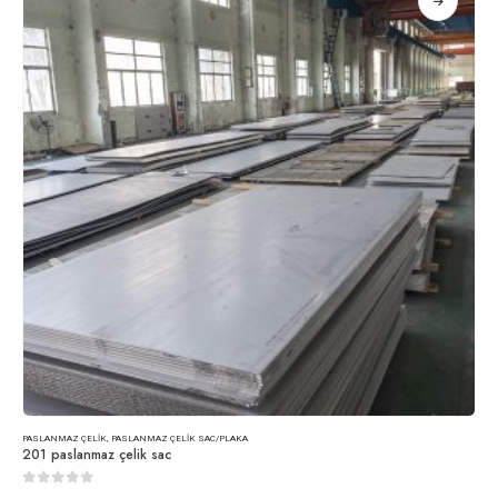
PASLANMAZ ÇELIK
,
PASLANMAZ ÇELIK SAC/PLAKA
201 paslanmaz çelik sac
0
5 üzerinden