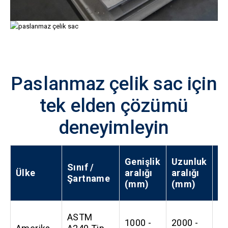
Paslanmaz çelik sac için
tek elden çözümü
deneyimleyin
Genişlik
Uzunluk
Ka
Sınıf /
Ülke
aralığı
aralığı
ar
Şartname
(mm)
(mm)
(
ASTM
1000 -
2000 -