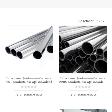
Spectacol:
OŢEL INOXIDABIL
,
ȚEAVĂ/TUB DIN OȚEL INOXIDABIL
OŢEL INOXIDABIL
,
ȚEAVĂ/TUB DIN OȚEL INOXIDABIL
201 conductă din oțel inoxidabil
2205 conductă din oțel inoxidabil duplex
0
din 5
0
din 5
CITEŞTE MAI MULT
CITEŞTE MAI MULT