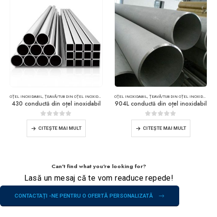
OŢEL INOXIDABIL
,
ȚEAVĂ/TUB DIN OȚEL INOXIDABIL
OŢEL INOXIDABIL
,
ȚEAVĂ/TUB DIN OȚEL INOXIDABIL
430 conductă din oțel inoxidabil
904L conductă din oțel inoxidabil
0
din 5
0
din 5
CITEŞTE MAI MULT
CITEŞTE MAI MULT
Can't find what you're looking for?
Lasă un mesaj că te vom readuce repede!
CONTACTAȚI -NE PENTRU O OFERTĂ PERSONALIZATĂ