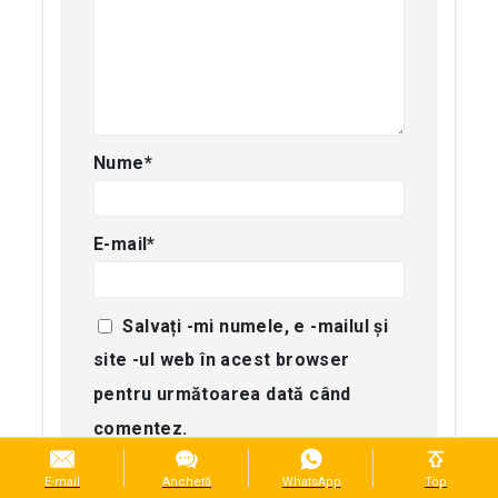
Nume
*
E-mail
*
Salvați -mi numele, e -mailul și
site -ul web în acest browser
pentru următoarea dată când
comentez.
E-mail
Anchetă
WhatsApp
Top