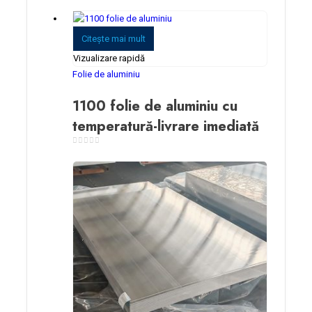
0
din 5
Citeşte mai mult
Vizualizare rapidă
Folie de aluminiu
1100 folie de aluminiu cu
temperatură-livrare imediată
0
din 5