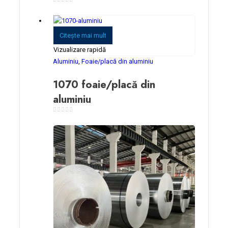
0
din 5
Citeşte mai mult
Vizualizare rapidă
Aluminiu
,
Foaie/placă din aluminiu
1070 foaie/placă din
aluminiu
0
din 5