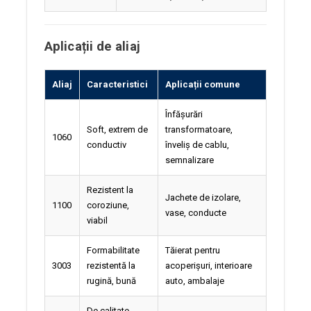
Aplicații de aliaj
Aliaj
Caracteristici
Aplicații comune
Înfășurări
Soft, extrem de
transformatoare,
1060
conductiv
înveliș de cablu,
semnalizare
Rezistent la
Jachete de izolare,
1100
coroziune,
vase, conducte
viabil
Formabilitate
Tăierat pentru
3003
rezistentă la
acoperișuri, interioare
rugină, bună
auto, ambalaje
De calitate