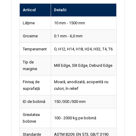
Articol
Detalii
Lăţime
10 mm - 1500 mm
Grosime
0.1 mm - 6,0 mm
Temperament
O, H12, H14, H18, H24, H32, T4, T6
Tip de
Mill Edge, Slit Edge, Deburd Edge
margine
Finisaj de
Moară, anodizată, acoperită cu
suprafață
culori, în relief
ID de bobină
150 /300 /500 mm
Greutatea
100 - 2000 kg pe bobină
bobinei
Standarde
ASTM B209, EN 573, GB/T 3190