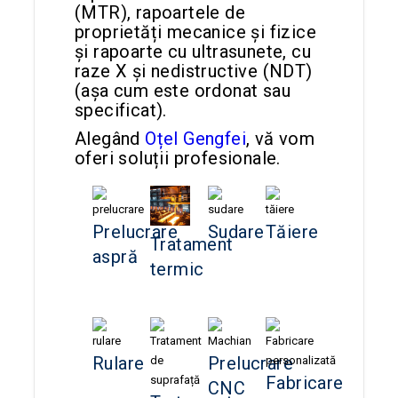
(MTR), rapoartele de
proprietăți mecanice și fizice
și rapoarte cu ultrasunete, cu
raze X și nedistructive (NDT)
(așa cum este ordonat sau
specificat).
Alegând
Oțel Gengfei
, vă vom
oferi soluții profesionale.
Prelucrare
Sudare
Tăiere
Tratament
aspră
termic
Rulare
Prelucrare
Fabricare
CNC