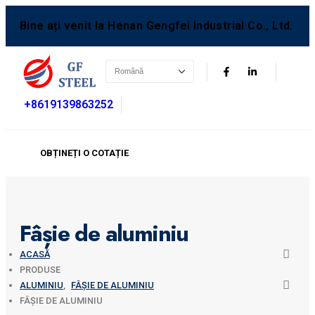
Bine ați venit la Henan Gengfei Industrial Co., Ltd.
+8619139863252
OBȚINEȚI O COTAȚIE
Fâșie de aluminiu
ACASĂ
PRODUSE
ALUMINIU
,
FÂȘIE DE ALUMINIU
FÂȘIE DE ALUMINIU