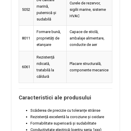
Curele de rezervor,
marină,
5052
sigilii marine, sisteme
puternică și
HVAC
sudabilă
Formare bună,
Capace de sticlă,
8011
proprietăți de
ambalaje alimentare,
etanșare
conducte de aer
Rezistență
ridicată,
Placare structurală,
6061
tratabilă la
componente mecanice
căldură
Caracteristici ale produsului
Scăderea de precizie cu toleranțe strânse
Rezistență excelentă la coroziune și oxidare
Formabilitate superioară și sudabilitate
Conductivitate electrică (pentru seria 1xxx)