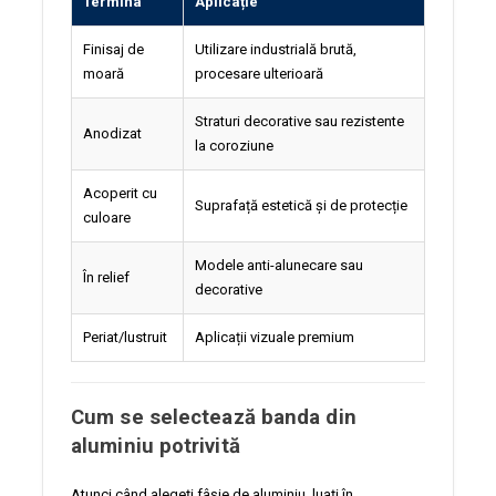
Termina
Aplicație
Finisaj de
Utilizare industrială brută,
moară
procesare ulterioară
Straturi decorative sau rezistente
Anodizat
la coroziune
Acoperit cu
Suprafață estetică și de protecție
culoare
Modele anti-alunecare sau
În relief
decorative
Periat/lustruit
Aplicații vizuale premium
Cum se selectează banda din
aluminiu potrivită
Atunci când alegeți fâșie de aluminiu, luați în