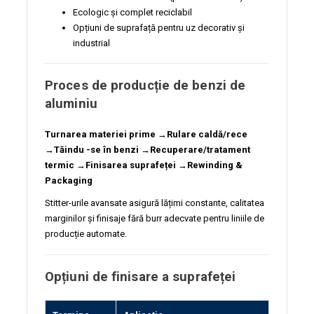
Ecologic și complet reciclabil
Opțiuni de suprafață pentru uz decorativ și
industrial
Proces de producție de benzi de
aluminiu
Turnarea materiei prime
→
Rulare caldă/rece
→
Tăindu -se în benzi
→
Recuperare/tratament
termic
→
Finisarea suprafeței
→
Rewinding &
Packaging
Stitter-urile avansate asigură lățimi constante, calitatea
marginilor și finisaje fără burr adecvate pentru liniile de
producție automate.
Opțiuni de finisare a suprafeței