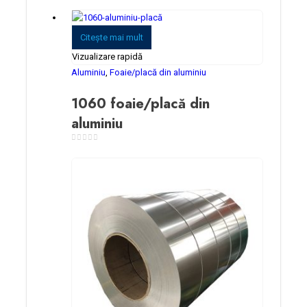
0
din 5
Citeşte mai mult
Vizualizare rapidă
Aluminiu
,
Foaie/placă din aluminiu
1060 foaie/placă din
aluminiu
0
din 5