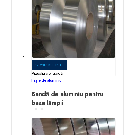
Citeşte mai mult
Vizualizare rapidă
Fâșie de aluminiu
Bandă de aluminiu pentru
baza lămpii
0
din 5