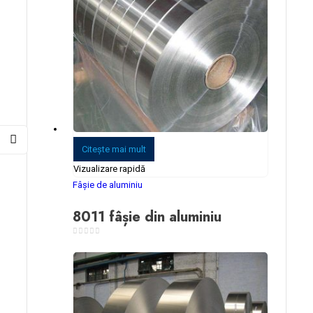
Citeşte mai mult
Vizualizare rapidă
Fâșie de aluminiu
8011 fâșie din aluminiu
0
din 5