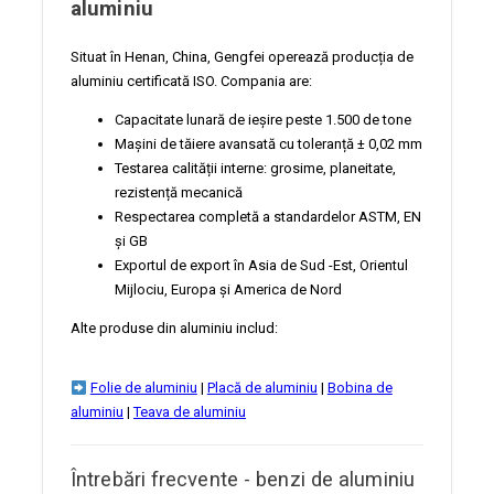
aluminiu
Situat în Henan, China, Gengfei operează producția de
aluminiu certificată ISO. Compania are:
Capacitate lunară de ieșire peste 1.500 de tone
Mașini de tăiere avansată cu toleranță ± 0,02 mm
Testarea calității interne: grosime, planeitate,
rezistență mecanică
Respectarea completă a standardelor ASTM, EN
și GB
Exportul de export în Asia de Sud -Est, Orientul
Mijlociu, Europa și America de Nord
Alte produse din aluminiu includ:
Folie de aluminiu
|
Placă de aluminiu
|
Bobina de
aluminiu
|
Teava de aluminiu
Întrebări frecvente - benzi de aluminiu