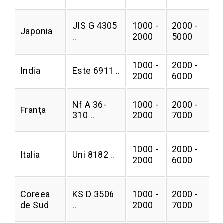
JIS G 4305
1000 -
2000 -
Japonia
0
..
2000
5000
1000 -
2000 -
India
Este 6911 ..
0
2000
6000
Nf A 36-
1000 -
2000 -
Franţa
0
310 ..
2000
7000
1000 -
2000 -
Italia
Uni 8182 ..
0
2000
6000
Coreea
KS D 3506
1000 -
2000 -
0
de Sud
..
2000
7000