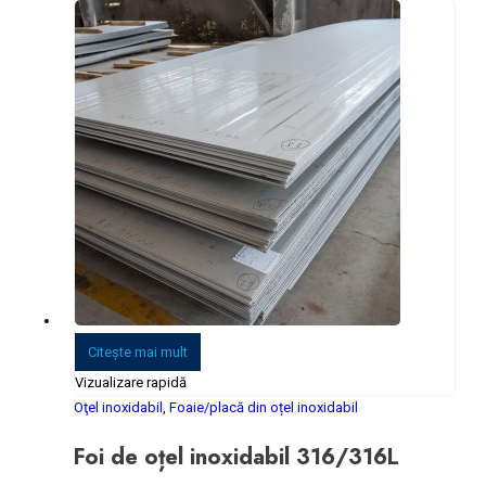
Citeşte mai mult
Vizualizare rapidă
Oţel inoxidabil
,
Foaie/placă din oțel inoxidabil
Foi de oțel inoxidabil 316/316L