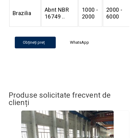
Abnt NBR
1000 -
2000 -
Brazilia
0
16749 ..
2000
6000
Obțineți preț
WhatsApp
Produse solicitate frecvent de
clienți