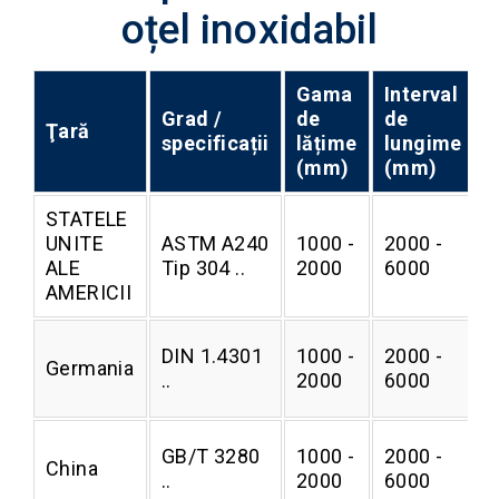
oțel inoxidabil
Gama
Interval
Grad /
de
de
Ţară
specificații
lățime
lungime
(mm)
(mm)
STATELE
UNITE
ASTM A240
1000 -
2000 -
0
ALE
Tip 304 ..
2000
6000
AMERICII
DIN 1.4301
1000 -
2000 -
Germania
0
..
2000
6000
GB/T 3280
1000 -
2000 -
China
0
..
2000
6000