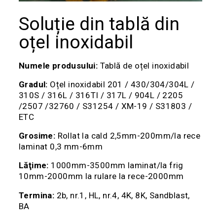
Soluție din tablă din
oțel inoxidabil
Numele produsului:
Tablă de oțel inoxidabil
Gradul:
Oțel inoxidabil 201 / 430/304/304L /
310S / 316L / 316TI / 317L / 904L / 2205
/2507 /32760 / S31254 / XM-19 / S31803 /
ETC
Grosime:
Rollat ​​la cald 2,5mm-200mm/la rece
laminat 0,3 mm-6mm
Lăţime:
1000mm-3500mm laminat/la frig
10mm-2000mm la rulare la rece-2000mm
Termina:
2b, nr.1, HL, nr.4, 4K, 8K, Sandblast,
BA