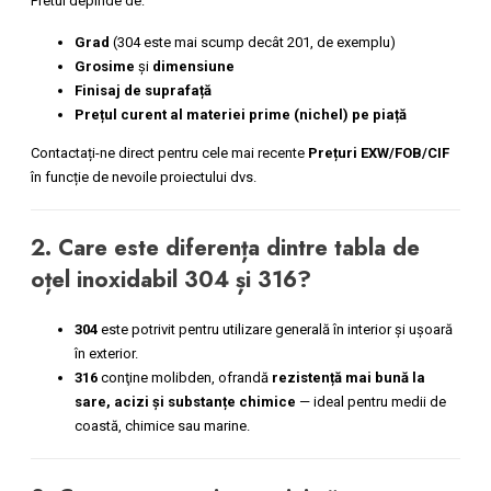
Pretul depinde de:
Grad
(304 este mai scump decât 201, de exemplu)
Grosime
şi
dimensiune
Finisaj de suprafață
Prețul curent al materiei prime (nichel) pe piață
Contactați-ne direct pentru cele mai recente
Prețuri EXW/FOB/CIF
în funcție de nevoile proiectului dvs.
2. Care este diferența dintre tabla de
oțel inoxidabil 304 și 316?
304
este potrivit pentru utilizare generală în interior și ușoară
în exterior.
316
conţine molibden, ofrandă
rezistență mai bună la
sare, acizi și substanțe chimice
— ideal pentru medii de
coastă, chimice sau marine.