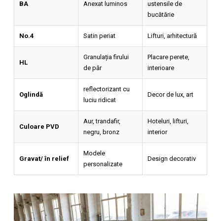
BA
Anexat luminos
ustensile de
bucătărie
No.4
Satin periat
Lifturi, arhitectură
Granulația firului
Placare perete,
HL
de păr
interioare
reflectorizant cu
Oglindă
Decor de lux, art
luciu ridicat
Aur, trandafir,
Hoteluri, lifturi,
Culoare PVD
negru, bronz
interior
Modele
Gravat/ în relief
Design decorativ
personalizate