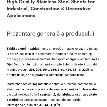
High-Quality Stainless Steel Sheets for
Industrial, Construction & Decorative
Applications
Prezentare generală a produsului
Tablă de oțel inoxidabil
este un produs metalic versatil, rezistent
la coroziune, utilizat în nenumărate industrii precum construcții,
producție, procesare alimentară, transport, energie și arhitectură. La
Oțel Gengfei
, furnizăm o gamă completă de foi de oțel inoxidabil
în clase precum
201, 304, 304L, 316, 316L, 430, 321
, și
2205
, cu
diferite finisaje de suprafata si dimensiuni personalizate.
Indiferent dacă căutați materiale pentru o bucătărie comercială, o
structură marină sau o placare decorativă a pereților, foile noastre
din oțel inoxidabil oferă
rezistență, durabilitate și atractivitate
estetică
de care aveți nevoie — susținut de standarde
internaționale, cum ar fi
ASTM
,
El
, și
ÎN
.