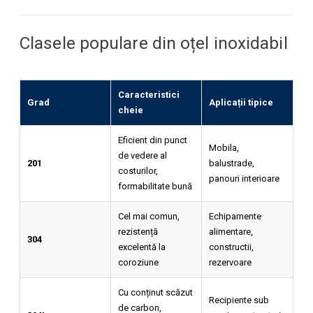
Clasele populare din oțel inoxidabil
Caracteristici
Grad
Aplicații tipice
cheie
Eficient din punct
Mobila,
de vedere al
201
balustrade,
costurilor,
panouri interioare
formabilitate bună
Cel mai comun,
Echipamente
rezistență
alimentare,
304
excelentă la
constructii,
coroziune
rezervoare
Cu conținut scăzut
Recipiente sub
de carbon,