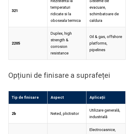
Rezistenta la
Sisteme de
temperaturi
evacuare,
321
ridicate si la
schimbatoare de
oboseala termica
caldura
Duplex, high
Oil & gas, offshore
strength &
2205
platforms,
corrosion
pipelines
resistance
Opțiuni de finisare a suprafeței
Tip de finisare
Aspect
Aplicații
Utilizare generală,
2b
Neted, plictisitor
industrială
Electrocasnice,