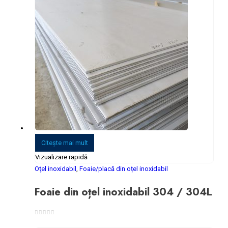
Citeşte mai mult
Vizualizare rapidă
Oţel inoxidabil
,
Foaie/placă din oțel inoxidabil
Foaie din oțel inoxidabil 304 / 304L
0
din 5