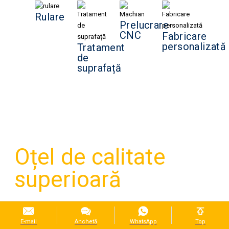
Rulare
Prelucrare
CNC
Fabricare
personalizată
Tratament
de
suprafață
Oțel de calitate
superioară
De încredere de
industrii
E-mail
Anchetă
WhatsApp
Top