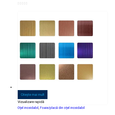
0
din 5
Citeşte mai mult
Vizualizare rapidă
Oţel inoxidabil
,
Foaie/placă din oțel inoxidabil