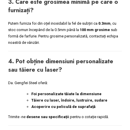
3. Care este grosimea minimă pe care o
furnizați?
Putem furniza foi din oțel inoxidabil la fel de subțiri ca
0.3mm
, cu
stoc comun începând de la 0.5mm până la
100 mm grosime
sub
formă de farfurie. Pentru grosime personalizată, contactați echipa
noastră de vânzări.
4. Pot obține dimensiuni personalizate
sau tăiere cu laser?
Da. Gengfei Steel oferă:
Foi personalizate tăiate la dimensiune
Tăiere cu laser, îndoire, lustruire, sudare
Acoperire cu peliculă de suprafață
Trimite -ne
desene sau specificații
pentru o cotație rapidă.