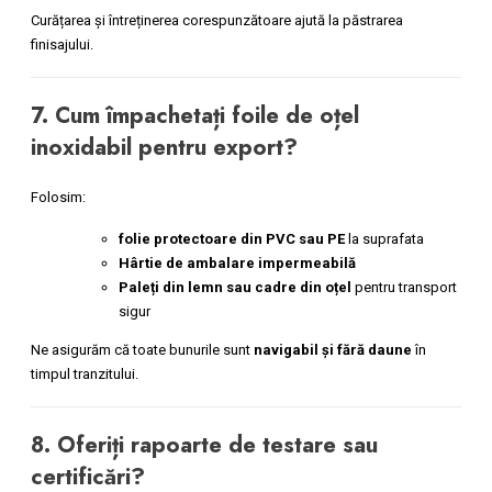
Curățarea și întreținerea corespunzătoare ajută la păstrarea
finisajului.
7. Cum împachetați foile de oțel
inoxidabil pentru export?
Folosim:
folie protectoare din PVC sau PE
la suprafata
Hârtie de ambalare impermeabilă
Paleți din lemn sau cadre din oțel
pentru transport
sigur
Ne asigurăm că toate bunurile sunt
navigabil și fără daune
în
timpul tranzitului.
8. Oferiți rapoarte de testare sau
certificări?