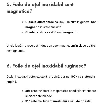
5. Foile de oțel inoxidabil sunt
magnetice?
Clasele austenitice
ca 304, 316 sunt în general
non-
magnetic
în stare anexată.
Grade feritice
ca 430 sunt
magnetic
.
Unele lucrări la rece pot induce un ușor magnetism în clasele altfel
nemagnetice.
6. Foile de oțel inoxidabil ruginesc?
Oțelul inoxidabil este rezistent la rugină, dar
nu 100% rezistent la
rugină
.
304
este rezistent la majoritatea condițiilor interioare
și exterioare blânde.
316
este mai bine pt
medii dure sau de coastă
.