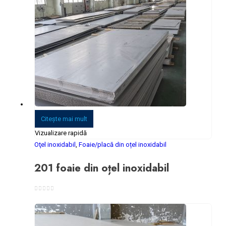
Citeşte mai mult
Vizualizare rapidă
Oţel inoxidabil
,
Foaie/placă din oțel inoxidabil
201 foaie din oțel inoxidabil
0
din 5