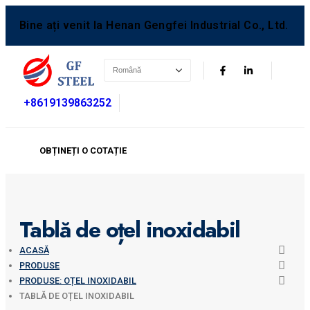
Bine ați venit la Henan Gengfei Industrial Co., Ltd.
+8619139863252
OBȚINEȚI O COTAȚIE
Tablă de oțel inoxidabil
ACASĂ
PRODUSE
PRODUSE: OȚEL INOXIDABIL
TABLĂ DE OȚEL INOXIDABIL